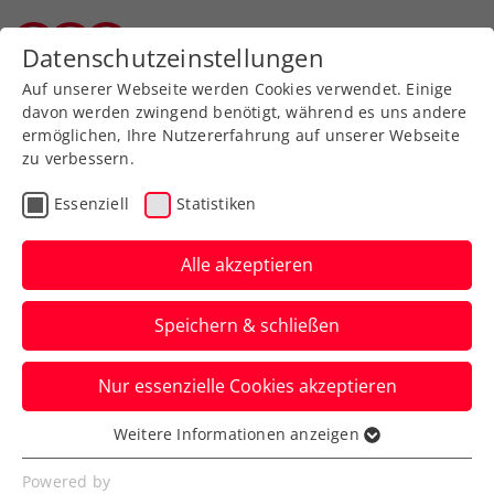
Zurück zur Newsübersicht
Datenschutzeinstellungen
Salzburger Tennisverband
Auf unserer Webseite werden Cookies verwendet. Einige
davon werden zwingend benötigt, während es uns andere
ermöglichen, Ihre Nutzererfahrung auf unserer Webseite
zu verbessern.
Turniere
ATP
Essenziell
Statistiken
Vorverkauf für Erste Bank
Open 2024 startet mit
Alle akzeptieren
Tickets zu Preisen von
Speichern & schließen
2023
Nur essenzielle Cookies akzeptieren
Am 1. Dezember um 11:00 Uhr geht es
los. Mit beantragtem „Early Access“ auch
Weitere Informationen anzeigen
Essenziell
schon am 30. November.
Essenzielle Cookies werden für grundlegende
Powered by