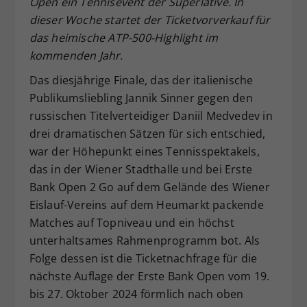
Open ein Tennisevent der Superlative. In
Dieser Wert speichert Ihre Consent-
dieser Woche startet der Ticketvorverkauf für
Einstellungen. Unter anderem eine
das heimische ATP-500-Highlight im
zufällig generierte ID, für die
kommenden Jahr.
Zweck
historische Speicherung Ihrer
vorgenommen Einstellungen, falls der
Das diesjährige Finale, das der italienische
Webseiten-Betreiber dies eingestellt
Publikumsliebling Jannik Sinner gegen den
hat.
russischen Titelverteidiger Daniil Medvedev in
drei dramatischen Sätzen für sich entschied,
war der Höhepunkt eines Tennisspektakels,
das in der Wiener Stadthalle und bei Erste
Bank Open 2 Go auf dem Gelände des Wiener
Eislauf-Vereins auf dem Heumarkt packende
Matches auf Topniveau und ein höchst
unterhaltsames Rahmenprogramm bot. Als
Folge dessen ist die Ticketnachfrage für die
nächste Auflage der Erste Bank Open vom 19.
bis 27. Oktober 2024 förmlich nach oben