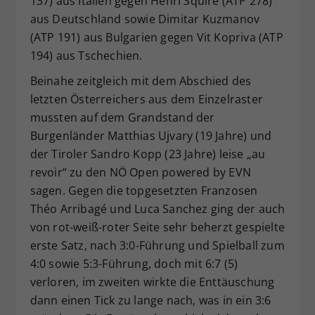
137) aus Italien gegen Henri Squire (ATP 278)
aus Deutschland sowie Dimitar Kuzmanov
(ATP 191) aus Bulgarien gegen Vit Kopriva (ATP
194) aus Tschechien.
Beinahe zeitgleich mit dem Abschied des
letzten Österreichers aus dem Einzelraster
mussten auf dem Grandstand der
Burgenländer Matthias Ujvary (19 Jahre) und
der Tiroler Sandro Kopp (23 Jahre) leise „au
revoir“ zu den NÖ Open powered by EVN
sagen. Gegen die topgesetzten Franzosen
Théo Arribagé und Luca Sanchez ging der auch
von rot-weiß-roter Seite sehr beherzt gespielte
erste Satz, nach 3:0-Führung und Spielball zum
4:0 sowie 5:3-Führung, doch mit 6:7 (5)
verloren, im zweiten wirkte die Enttäuschung
dann einen Tick zu lange nach, was in ein 3:6