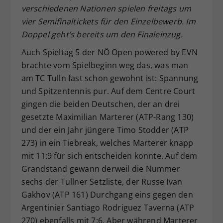
verschiedenen Nationen spielen freitags um
Dieser Wert speichert Ihre Consent-
vier Semifinaltickets für den Einzelbewerb. Im
Einstellungen. Unter anderem eine
zufällig generierte ID, für die
Doppel geht’s bereits um den Finaleinzug.
Zweck
historische Speicherung Ihrer
Auch Spieltag 5 der NÖ Open powered by EVN
vorgenommen Einstellungen, falls der
brachte vom Spielbeginn weg das, was man
Webseiten-Betreiber dies eingestellt
hat.
am TC Tulln fast schon gewohnt ist: Spannung
und Spitzentennis pur. Auf dem Centre Court
gingen die beiden Deutschen, der an drei
gesetzte Maximilian Marterer (ATP-Rang 130)
und der ein Jahr jüngere Timo Stodder (ATP
273) in ein Tiebreak, welches Marterer knapp
mit 11:9 für sich entscheiden konnte. Auf dem
Grandstand gewann derweil die Nummer
sechs der Tullner Setzliste, der Russe Ivan
Gakhov (ATP 161) Durchgang eins gegen den
Argentinier Santiago Rodriguez Taverna (ATP
270) ebenfalls mit 7:6. Aber während Marterer