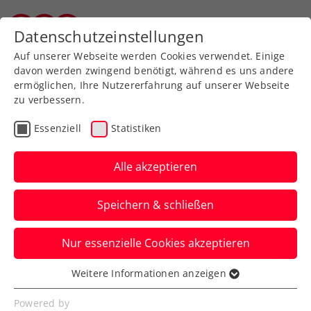
Zurück zur Newsübersicht
Datenschutzeinstellungen
Salzburger Tennisverband
Auf unserer Webseite werden Cookies verwendet. Einige
davon werden zwingend benötigt, während es uns andere
ermöglichen, Ihre Nutzererfahrung auf unserer Webseite
zu verbessern.
Turniere
ATP
Essenziell
Statistiken
NÖ Open powered by
EVN: Der Abschied des
Alle akzeptieren
Last Action Heros
Speichern & schließen
Mit Gerald Melzer ist der letzte
Nur essenzielle Cookies akzeptieren
Österreicher beim ATP-Challenger-
Heimturnier in Tulln ausgeschieden.
Weitere Informationen anzeigen
Essenziell
Verfasst von: Presseaussendung / Redaktion, 07.09.2023
Essenzielle Cookies werden für grundlegende
Powered by