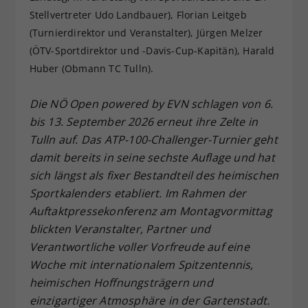
Stellvertreter Udo Landbauer), Florian Leitgeb
Dieser Wert speichert Ihre Consent-
Einstellungen. Unter anderem eine
(Turnierdirektor und Veranstalter), Jürgen Melzer
zufällig generierte ID, für die
(ÖTV-Sportdirektor und -Davis-Cup-Kapitän), Harald
Zweck
historische Speicherung Ihrer
Huber (Obmann TC Tulln).
vorgenommen Einstellungen, falls der
Webseiten-Betreiber dies eingestellt
Die NÖ Open powered by EVN schlagen von 6.
hat.
bis 13. September 2026 erneut ihre Zelte in
Tulln auf. Das ATP-100-Challenger-Turnier geht
damit bereits in seine sechste Auflage und hat
sich längst als fixer Bestandteil des heimischen
Sportkalenders etabliert. Im Rahmen der
Auftaktpressekonferenz am Montagvormittag
blickten Veranstalter, Partner und
Verantwortliche voller Vorfreude auf eine
Woche mit internationalem Spitzentennis,
heimischen Hoffnungsträgern und
einzigartiger Atmosphäre in der Gartenstadt.