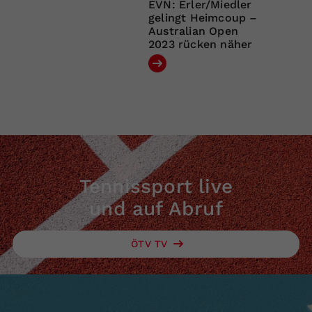
EVN: Erler/Miedler
gelingt Heimcoup –
Australian Open
2023 rücken näher
Tennissport live
und auf Abruf
ÖTV TV