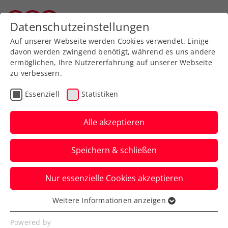
Zurück zur Newsübersicht
Datenschutzeinstellungen
Salzburger Tennisverband
Auf unserer Webseite werden Cookies verwendet. Einige
davon werden zwingend benötigt, während es uns andere
ermöglichen, Ihre Nutzererfahrung auf unserer Webseite
zu verbessern.
Turniere
ATP
Essenziell
Statistiken
NÖ Open powered by
EVN bleiben Fixpunkt im
Alle akzeptieren
Challenger-Tennis
Speichern & schließen
Der ATP-100-Challenger beim TC Tulln
Nur essenzielle Cookies akzeptieren
findet im Spätsommer bereits zum
sechsten Mal statt.
Weitere Informationen anzeigen
Essenziell
Verfasst von: Presseaussendung / Redaktion, 01.06.2026
Essenzielle Cookies werden für grundlegende
Powered by