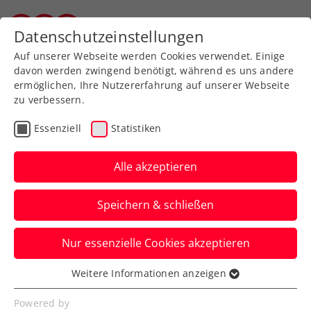
Zurück zur Newsübersicht
Datenschutzeinstellungen
Salzburger Tennisverband
Auf unserer Webseite werden Cookies verwendet. Einige
davon werden zwingend benötigt, während es uns andere
ermöglichen, Ihre Nutzererfahrung auf unserer Webseite
zu verbessern.
Turniere
ATP
Essenziell
Statistiken
NÖ Open powered by
EVN: Die Welt zu Gast in
Alle akzeptieren
Tulln
Speichern & schließen
Die vorläufige Spielerliste des ATP-100-
Nur essenzielle Cookies akzeptieren
Challengers in Niederösterreich (1. bis 8.
September) ist bekannt.
Weitere Informationen anzeigen
Essenziell
Verfasst von: Presseaussendung / Redaktion, 21.08.2024
Essenzielle Cookies werden für grundlegende
Powered by