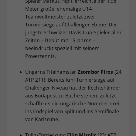
Spieler Markus Hipfl, erreichte der 1,98
Meter große, ehemalige U14-
Teamweltmeister zuletzt zwei
Turniersiege auf Challenger-Ebene. Der
jüngste Schweizer Davis-Cup-Spieler aller
Zeiten – Debüt mit 15 Jahren –
beeindruckt speziell mit seinem
Powertennis.
Ungarns Titelhamster
Zsombor Piros
(24;
ATP 211): Bereits fünf Turniersiege auf
Challenger-Niveau hat der Rechtshänder
aus Budapest zu Buche stehen. Zuletzt
schaffte es die ungarische Nummer drei
ins Endspiel von Split und ins Semifinale
von Karlsruhe.
Tulln-Entdeckung
Filip Misolic
(23; ATP