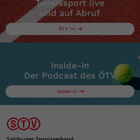
Tennissport live
und auf Abruf
ÖTV TV
Inside-In
Der Podcast des ÖTV
Inside-In
Salzburger Tennisverband