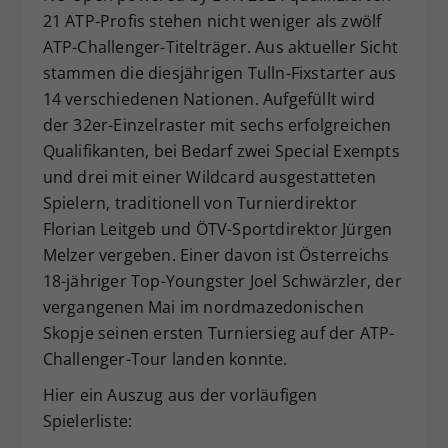
21 ATP-Profis stehen nicht weniger als zwölf
Dieser Wert speichert Ihre Consent-
ATP-Challenger-Titelträger. Aus aktueller Sicht
Einstellungen. Unter anderem eine
zufällig generierte ID, für die
stammen die diesjährigen Tulln-Fixstarter aus
Zweck
historische Speicherung Ihrer
14 verschiedenen Nationen. Aufgefüllt wird
vorgenommen Einstellungen, falls der
der 32er-Einzelraster mit sechs erfolgreichen
Webseiten-Betreiber dies eingestellt
Qualifikanten, bei Bedarf zwei Special Exempts
hat.
und drei mit einer Wildcard ausgestatteten
Spielern, traditionell von Turnierdirektor
Florian Leitgeb und ÖTV-Sportdirektor Jürgen
Melzer vergeben. Einer davon ist Österreichs
18-jähriger Top-Youngster Joel Schwärzler, der
vergangenen Mai im nordmazedonischen
Skopje seinen ersten Turniersieg auf der ATP-
Challenger-Tour landen konnte.
Hier ein Auszug aus der vorläufigen
Spielerliste: