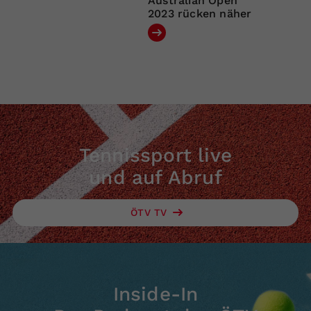
Australian Open
2023 rücken näher
Tennissport live
und auf Abruf
ÖTV TV
Inside-In