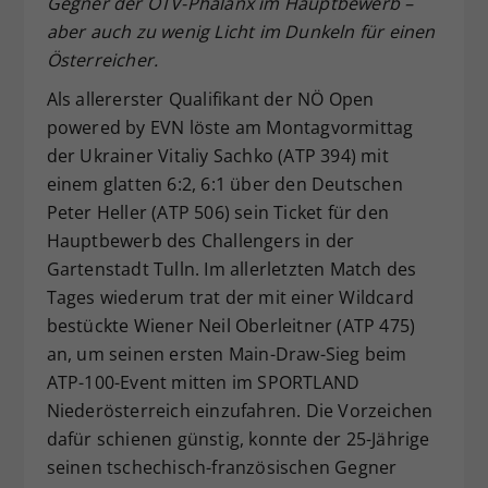
Gegner der ÖTV-Phalanx im Hauptbewerb –
Dieser Wert speichert Ihre Consent-
aber auch zu wenig Licht im Dunkeln für einen
Einstellungen. Unter anderem eine
Österreicher.
zufällig generierte ID, für die
Als allererster Qualifikant der NÖ Open
Zweck
historische Speicherung Ihrer
vorgenommen Einstellungen, falls der
powered by EVN löste am Montagvormittag
Webseiten-Betreiber dies eingestellt
der Ukrainer Vitaliy Sachko (ATP 394) mit
hat.
einem glatten 6:2, 6:1 über den Deutschen
Peter Heller (ATP 506) sein Ticket für den
Hauptbewerb des Challengers in der
Gartenstadt Tulln. Im allerletzten Match des
Tages wiederum trat der mit einer Wildcard
bestückte Wiener Neil Oberleitner (ATP 475)
an, um seinen ersten Main-Draw-Sieg beim
ATP-100-Event mitten im SPORTLAND
Niederösterreich einzufahren. Die Vorzeichen
dafür schienen günstig, konnte der 25-Jährige
seinen tschechisch-französischen Gegner