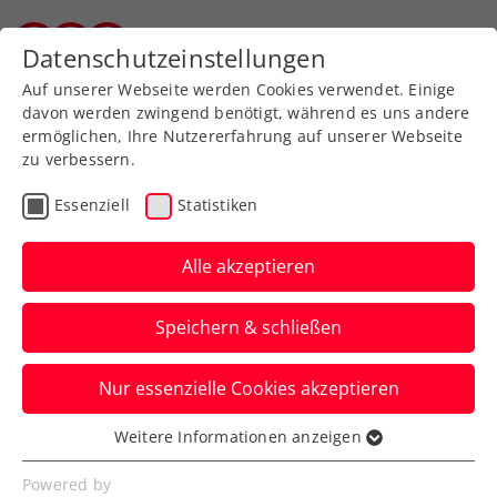
Zurück zur Newsübersicht
Datenschutzeinstellungen
Salzburger Tennisverband
Auf unserer Webseite werden Cookies verwendet. Einige
davon werden zwingend benötigt, während es uns andere
ermöglichen, Ihre Nutzererfahrung auf unserer Webseite
zu verbessern.
Turniere
ATP
Essenziell
Statistiken
NÖ Open powered by
EVN: Ready für einen
Alle akzeptieren
Dienstag ganz in Rot-
Speichern & schließen
weiß-rot
Nur essenzielle Cookies akzeptieren
Neil Oberleitner wird erneut zu sehen
sein. Sein Spiel beim ATP-Challenger in
Weitere Informationen anzeigen
Essenziell
Tulln wird fortgesetzt.
Essenzielle Cookies werden für grundlegende
Powered by