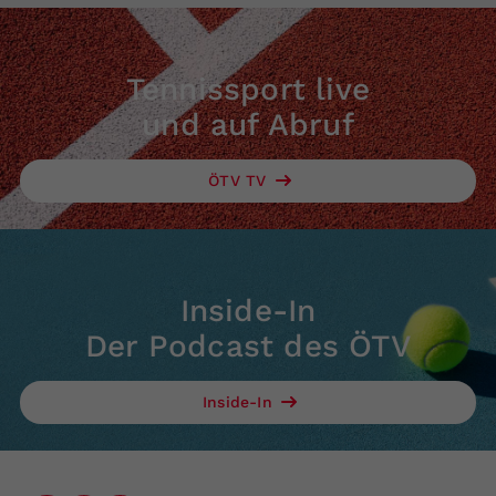
Tennissport live
und auf Abruf
ÖTV TV
Inside-In
Der Podcast des ÖTV
Inside-In