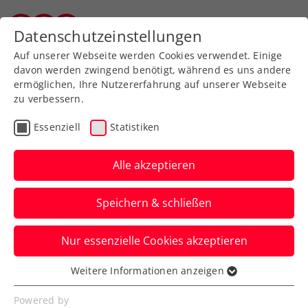
Zurück zur Newsübersicht
Datenschutzeinstellungen
Salzburger Tennisverband
Auf unserer Webseite werden Cookies verwendet. Einige
davon werden zwingend benötigt, während es uns andere
ermöglichen, Ihre Nutzererfahrung auf unserer Webseite
zu verbessern.
Turniere
ATP
Essenziell
Statistiken
NÖ Open powered by
EVN: Full House für
Alle akzeptieren
Austro-Finalist Neumayer
Speichern & schließen
Das ÖTV-Ass kämpft beim ATP-Challenger
Nur essenzielle Cookies akzeptieren
in Tulln am Sonntag um den Titel, live auf
ORF SPORT+ und ÖTV TV.
Weitere Informationen anzeigen
Essenziell
Verfasst von: Presseaussendung / Redaktion, 07.09.2024
Essenzielle Cookies werden für grundlegende
Powered by