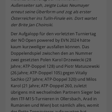
Außenseiter sah, zeigte Lukas Neumayer
Dieser Wert speichert Ihre Consent-
erneut seine Überform und zog als erster
Einstellungen. Unter anderem eine
zufällig generierte ID, für die
Österreicher ins Tulln-Finale ein. Dort wartet
Zweck
historische Speicherung Ihrer
der Brite Jan Choinski.
vorgenommen Einstellungen, falls der
Der Aufgalopp für den vorletzten Turniertag
Webseiten-Betreiber dies eingestellt
hat.
der NÖ Open powered by EVN 2024 hätte
kaum kurzweiliger ausfallen können. Das
Doppelendspiel zwischen den an Nummer
zwei gesetzten Polen Karol Drzewiecki (28
Jahre; ATP-Doppel 128) und Piotr Matuszewski
(26 Jahre; ATP-Doppel 105) gegen Vitaliy
Sachko (27 Jahre; ATP-Doppel 320) und Milos
Karol (21 Jahre; ATP-Doppel 260, zuletzt
übrigens mit wechselnden Partnern Sieger bei
den ITF-M15-Turnieren in Ollersbach, Arad in
Rumänien und Wien) bot nämlich alles, womit
der flotte Tennisvierer aufzuwarten hat.