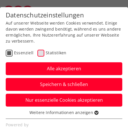
Zurück zur Newsübersicht
Datenschutzeinstellungen
Salzburger Tennisverband
Auf unserer Webseite werden Cookies verwendet. Einige
davon werden zwingend benötigt, während es uns andere
ermöglichen, Ihre Nutzererfahrung auf unserer Webseite
zu verbessern.
Turniere
ATP
Essenziell
Statistiken
NÖ Open powered by
EVN: Die Welt zu Gast in
Alle akzeptieren
Tulln
Speichern & schließen
Die vorläufige Spielerliste des ATP-100-
Nur essenzielle Cookies akzeptieren
Challengers in Niederösterreich (1. bis 8.
September) ist bekannt.
Weitere Informationen anzeigen
Essenziell
Verfasst von: Presseaussendung / Redaktion, 21.08.2024
Essenzielle Cookies werden für grundlegende
Powered by