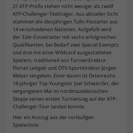
21 ATP-Profis stehen nicht weniger als zwölf
Dieser Wert speichert Ihre Consent-
ATP-Challenger-Titelträger. Aus aktueller Sicht
Einstellungen. Unter anderem eine
zufällig generierte ID, für die
stammen die diesjährigen Tulln-Fixstarter aus
Zweck
historische Speicherung Ihrer
14 verschiedenen Nationen. Aufgefüllt wird
vorgenommen Einstellungen, falls der
der 32er-Einzelraster mit sechs erfolgreichen
Webseiten-Betreiber dies eingestellt
Qualifikanten, bei Bedarf zwei Special Exempts
hat.
und drei mit einer Wildcard ausgestatteten
Spielern, traditionell von Turnierdirektor
Florian Leitgeb und ÖTV-Sportdirektor Jürgen
Melzer vergeben. Einer davon ist Österreichs
18-jähriger Top-Youngster Joel Schwärzler, der
vergangenen Mai im nordmazedonischen
Skopje seinen ersten Turniersieg auf der ATP-
Challenger-Tour landen konnte.
Hier ein Auszug aus der vorläufigen
Spielerliste: