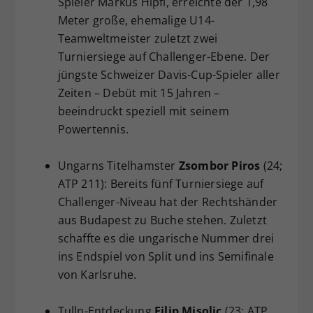
Spieler Markus Hipfl, erreichte der 1,98
Meter große, ehemalige U14-
Teamweltmeister zuletzt zwei
Turniersiege auf Challenger-Ebene. Der
jüngste Schweizer Davis-Cup-Spieler aller
Zeiten – Debüt mit 15 Jahren –
beeindruckt speziell mit seinem
Powertennis.
Ungarns Titelhamster
Zsombor Piros
(24;
ATP 211): Bereits fünf Turniersiege auf
Challenger-Niveau hat der Rechtshänder
aus Budapest zu Buche stehen. Zuletzt
schaffte es die ungarische Nummer drei
ins Endspiel von Split und ins Semifinale
von Karlsruhe.
Tulln-Entdeckung
Filip Misolic
(23; ATP