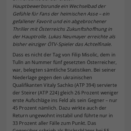
Hauptbewerbsrunde ein Wechselbad der
Dieser Wert speichert Ihre Consent-
Gefühle für Fans der heimischen Asse – ein
Einstellungen. Unter anderem eine
zufällig generierte ID, für die
gefallener Favorit und ein abgebrochener
Zweck
historische Speicherung Ihrer
Thriller mit Österreichs Zukunftshoffnung in
vorgenommen Einstellungen, falls der
der Hauptrolle. Lukas Neumayer erreichte als
Webseiten-Betreiber dies eingestellt
bisher einziger ÖTV-Spieler das Achtelfinale.
hat.
Dass es nicht der Tag von Filip Misolic, dem in
Tulln an Nummer fünf gesetzten Österreicher,
war, belegten sämtliche Statistiken. Bei seiner
Niederlage gegen den ukrainischen
Qualifikanten Vitaly Sachko (ATP 394) servierte
der Steirer (ATP 224) gleich 26 Prozent weniger
erste Aufschläge ins Feld als sein Gegner – nur
45 Prozent nämlich. Dazu wirkte auch der
Return ungewohnt instabil und führte nur in
33 Prozent aller Fälle zum Punkt. Das
Gegenüber schrieb als Rückschläger bei 55