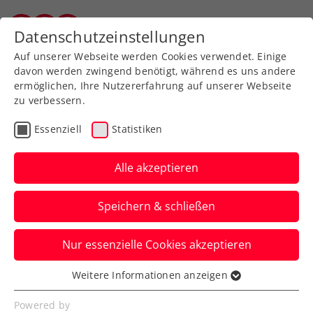
Zurück zur Newsübersicht
Datenschutzeinstellungen
Salzburger Tennisverband
Auf unserer Webseite werden Cookies verwendet. Einige
davon werden zwingend benötigt, während es uns andere
ermöglichen, Ihre Nutzererfahrung auf unserer Webseite
zu verbessern.
Turniere
ATP
Essenziell
Statistiken
NÖ Open powered by
EVN: Neumayer gewinnt
Alle akzeptieren
ÖTV-Duell mit Kopp
Speichern & schließen
Jungstar Joel Schwärzler muss beim ATP-
Nur essenzielle Cookies akzeptieren
100-Challenger in Tulln hingegen
Überstunden machen.
Weitere Informationen anzeigen
Essenziell
Verfasst von: Presseaussendung / Redaktion, 03.09.2024
Essenzielle Cookies werden für grundlegende
Powered by