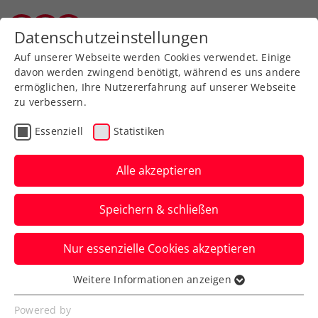
Zurück zur Newsübersicht
Datenschutzeinstellungen
Salzburger Tennisverband
Auf unserer Webseite werden Cookies verwendet. Einige
davon werden zwingend benötigt, während es uns andere
ermöglichen, Ihre Nutzererfahrung auf unserer Webseite
zu verbessern.
Turniere
ATP
Essenziell
Statistiken
NÖ Open powered by
EVN: Neumayer gewinnt
Alle akzeptieren
ÖTV-Duell mit Kopp
Speichern & schließen
Jungstar Joel Schwärzler muss beim ATP-
Nur essenzielle Cookies akzeptieren
100-Challenger in Tulln hingegen
Überstunden machen.
Weitere Informationen anzeigen
Essenziell
Verfasst von: Presseaussendung / Redaktion, 03.09.2024
Essenzielle Cookies werden für grundlegende
Powered by