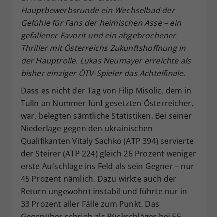
Hauptbewerbsrunde ein Wechselbad der
Dieser Wert speichert Ihre Consent-
Gefühle für Fans der heimischen Asse – ein
Einstellungen. Unter anderem eine
zufällig generierte ID, für die
gefallener Favorit und ein abgebrochener
Zweck
historische Speicherung Ihrer
Thriller mit Österreichs Zukunftshoffnung in
vorgenommen Einstellungen, falls der
der Hauptrolle. Lukas Neumayer erreichte als
Webseiten-Betreiber dies eingestellt
bisher einziger ÖTV-Spieler das Achtelfinale.
hat.
Dass es nicht der Tag von Filip Misolic, dem in
Tulln an Nummer fünf gesetzten Österreicher,
war, belegten sämtliche Statistiken. Bei seiner
Niederlage gegen den ukrainischen
Qualifikanten Vitaly Sachko (ATP 394) servierte
der Steirer (ATP 224) gleich 26 Prozent weniger
erste Aufschläge ins Feld als sein Gegner – nur
45 Prozent nämlich. Dazu wirkte auch der
Return ungewohnt instabil und führte nur in
33 Prozent aller Fälle zum Punkt. Das
Gegenüber schrieb als Rückschläger bei 55