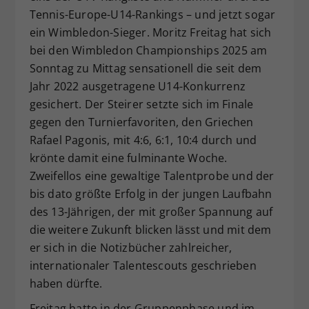
Tennis-Europe-U14-Rankings – und jetzt sogar
Dieser Wert speichert Ihre Consent-
ein Wimbledon-Sieger. Moritz Freitag hat sich
Einstellungen. Unter anderem eine
zufällig generierte ID, für die
bei den Wimbledon Championships 2025 am
Zweck
historische Speicherung Ihrer
Sonntag zu Mittag sensationell die seit dem
vorgenommen Einstellungen, falls der
Jahr 2022 ausgetragene U14-Konkurrenz
Webseiten-Betreiber dies eingestellt
gesichert. Der Steirer setzte sich im Finale
hat.
gegen den Turnierfavoriten, den Griechen
Rafael Pagonis, mit 4:6, 6:1, 10:4 durch und
krönte damit eine fulminante Woche.
Zweifellos eine gewaltige Talentprobe und der
bis dato größte Erfolg in der jungen Laufbahn
des 13-Jährigen, der mit großer Spannung auf
die weitere Zukunft blicken lässt und mit dem
er sich in die Notizbücher zahlreicher,
internationaler Talentescouts geschrieben
haben dürfte.
Freitag hatte in der Gruppenphase und im