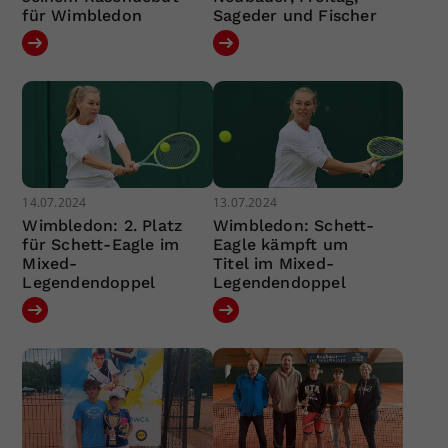
für Wimbledon
Sageder und Fischer
14.07.2024
13.07.2024
Wimbledon: 2. Platz
Wimbledon: Schett-
für Schett-Eagle im
Eagle kämpft um
Mixed-
Titel im Mixed-
Legendendoppel
Legendendoppel