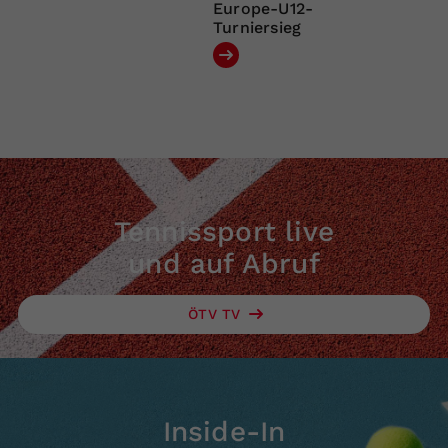
Europe-U12-
Turniersieg
Tennissport live
und auf Abruf
ÖTV TV
Inside-In