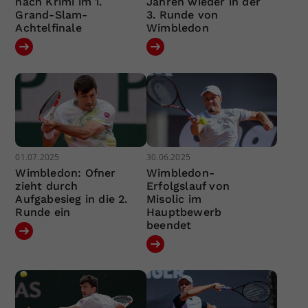
nach Krimi im 1.
Jahren wieder in der
Grand-Slam-
3. Runde von
Achtelfinale
Wimbledon
01.07.2025
30.06.2025
Wimbledon: Ofner
Wimbledon-
zieht durch
Erfolgslauf von
Aufgabesieg in die 2.
Misolic im
Runde ein
Hauptbewerb
beendet