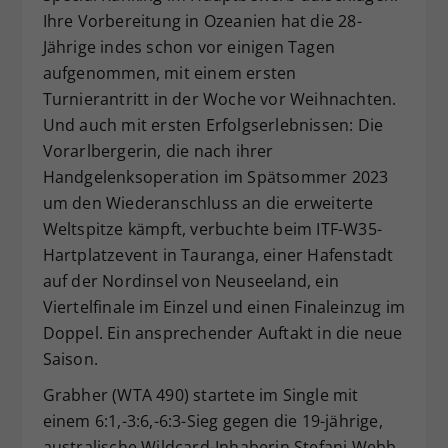
Ihre Vorbereitung in Ozeanien hat die 28-
Dieser Wert speichert Ihre Consent-
Jährige indes schon vor einigen Tagen
Einstellungen. Unter anderem eine
zufällig generierte ID, für die
aufgenommen, mit einem ersten
Zweck
historische Speicherung Ihrer
Turnierantritt in der Woche vor Weihnachten.
vorgenommen Einstellungen, falls der
Und auch mit ersten Erfolgserlebnissen: Die
Webseiten-Betreiber dies eingestellt
Vorarlbergerin, die nach ihrer
hat.
Handgelenksoperation im Spätsommer 2023
um den Wiederanschluss an die erweiterte
Weltspitze kämpft, verbuchte beim ITF-W35-
Hartplatzevent in Tauranga, einer Hafenstadt
auf der Nordinsel von Neuseeland, ein
Viertelfinale im Einzel und einen Finaleinzug im
Doppel. Ein ansprechender Auftakt in die neue
Saison.
Grabher (WTA 490) startete im Single mit
einem 6:1,-3:6,-6:3-Sieg gegen die 19-jährige,
australische Wildcard-Inhaberin Stefani Webb