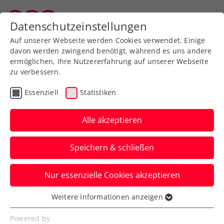
Zurück zur Newsübersicht
Datenschutzeinstellungen
Salzburger Tennisverband
Auf unserer Webseite werden Cookies verwendet. Einige
davon werden zwingend benötigt, während es uns andere
ermöglichen, Ihre Nutzererfahrung auf unserer Webseite
zu verbessern.
WTA
ITF
Turniere
Essenziell
Statistiken
ITF Tauranga: Grabher mit
ansprechendem
Alle akzeptieren
Saisonstart
Speichern & schließen
Österreichs Spitzenspielerin verpasst in
Nur essenzielle Cookies akzeptieren
Neuseeland nur knapp ihren neunten
Damen-Doppeltitel.
Weitere Informationen anzeigen
Essenziell
Verfasst von: Manuel Wachta, 21.12.2024
Essenzielle Cookies werden für grundlegende
Powered by