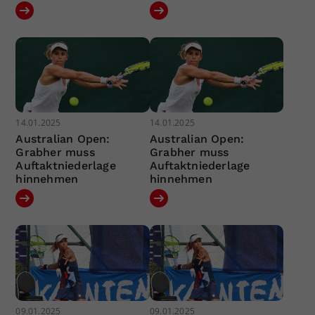
14.01.2025
14.01.2025
Australian Open:
Australian Open:
Grabher muss
Grabher muss
Auftaktniederlage
Auftaktniederlage
hinnehmen
hinnehmen
09.01.2025
09.01.2025