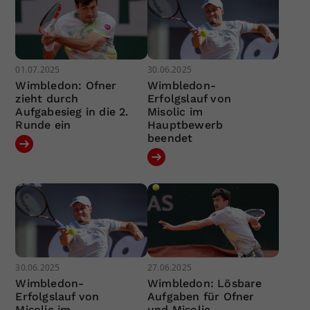
01.07.2025
30.06.2025
Wimbledon: Ofner
Wimbledon-
zieht durch
Erfolgslauf von
Aufgabesieg in die 2.
Misolic im
Runde ein
Hauptbewerb
beendet
30.06.2025
27.06.2025
Wimbledon-
Wimbledon: Lösbare
Erfolgslauf von
Aufgaben für Ofner
Misolic im
und Misolic