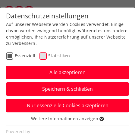
Zurück zur Newsübersicht
Datenschutzeinstellungen
Salzburger Tennisverband
Auf unserer Webseite werden Cookies verwendet. Einige
davon werden zwingend benötigt, während es uns andere
ermöglichen, Ihre Nutzererfahrung auf unserer Webseite
zu verbessern.
WTA
Turniere
Essenziell
Statistiken
WTA Auckland: Grabher
erkämpft sich Auftaktsieg
Alle akzeptieren
Österreichs Spitzenspielerin darf sich nun
Speichern & schließen
auf ein Gipfeltreffen mit Naomi Osaka
freuen.
Nur essenzielle Cookies akzeptieren
Verfasst von: Manuel Wachta, 30.12.2024
Weitere Informationen anzeigen
Essenziell
Essenzielle Cookies werden für grundlegende
Powered by