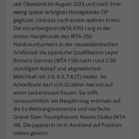
seit Cleveland im August 2023 und nach ihrer
Dieser Wert speichert Ihre Consent-
wenig später erfolgten Handgelenks-OP
Einstellungen. Unter anderem eine
geglückt. Und das nach einem wahren Krimi:
zufällig generierte ID, für die
Die Vorarlbergerin (WTA 470) rang in der
Zweck
historische Speicherung Ihrer
vorgenommen Einstellungen, falls der
ersten Hauptrunde des WTA-250-
Webseiten-Betreiber dies eingestellt
Hardcourtturniers in der neuseeländischen
hat.
Großstadt die spanische Qualifikantin Leyre
Romero Gormaz (WTA 158) nach rund 2:30-
stündigem Kampf und abgewehrtem
Matchball mit 2:6, 6:3, 7:6 (7) nieder. Im
Achtelfinale darf sich Grabher hiermit auf
einen Leckerbissen freuen: Sie trifft
voraussichtlich am Neujahrstag erstmals auf
die Ex-Weltranglistenerste und vierfache
Grand-Slam-Triumphatorin Naomi Osaka (WTA
58). Die Japanerin ist in Auckland auf Position
sieben gesetzt.