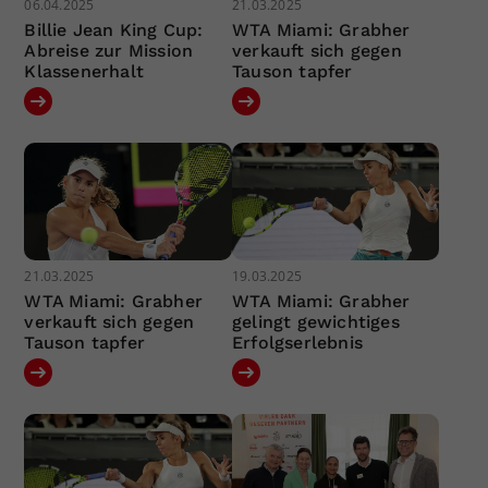
06.04.2025
21.03.2025
Billie Jean King Cup:
WTA Miami: Grabher
Abreise zur Mission
verkauft sich gegen
Klassenerhalt
Tauson tapfer
21.03.2025
19.03.2025
WTA Miami: Grabher
WTA Miami: Grabher
verkauft sich gegen
gelingt gewichtiges
Tauson tapfer
Erfolgserlebnis