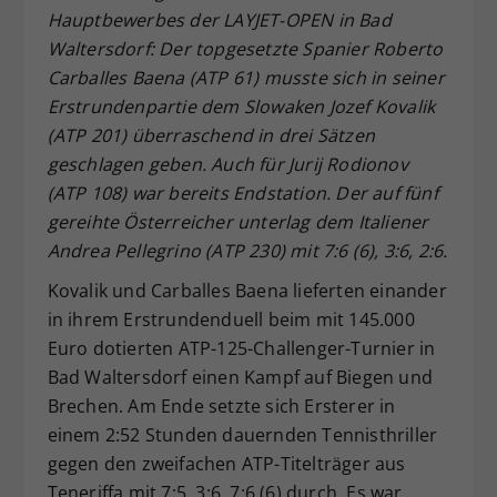
Hauptbewerbes der LAYJET-OPEN in Bad
Dieser Wert speichert Ihre Consent-
Waltersdorf: Der topgesetzte Spanier Roberto
Einstellungen. Unter anderem eine
zufällig generierte ID, für die
Carballes Baena (ATP 61) musste sich in seiner
Zweck
historische Speicherung Ihrer
Erstrundenpartie dem Slowaken Jozef Kovalik
vorgenommen Einstellungen, falls der
(ATP 201) überraschend in drei Sätzen
Webseiten-Betreiber dies eingestellt
geschlagen geben. Auch für Jurij Rodionov
hat.
(ATP 108) war bereits Endstation. Der auf fünf
gereihte Österreicher unterlag dem Italiener
Andrea Pellegrino (ATP 230) mit 7:6 (6), 3:6, 2:6.
Kovalik und Carballes Baena lieferten einander
in ihrem Erstrundenduell beim mit 145.000
Euro dotierten ATP-125-Challenger-Turnier in
Bad Waltersdorf einen Kampf auf Biegen und
Brechen. Am Ende setzte sich Ersterer in
einem 2:52 Stunden dauernden Tennisthriller
gegen den zweifachen ATP-Titelträger aus
Teneriffa mit 7:5, 3:6, 7:6 (6) durch. Es war