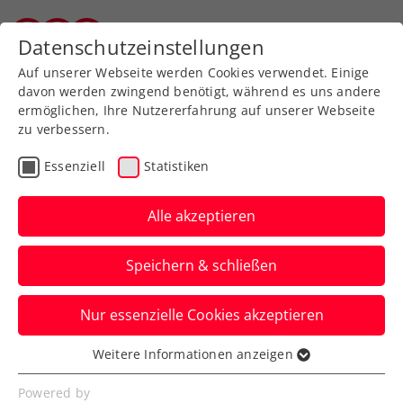
Zurück zur Newsübersicht
Datenschutzeinstellungen
Salzburger Tennisverband
Auf unserer Webseite werden Cookies verwendet. Einige
davon werden zwingend benötigt, während es uns andere
ermöglichen, Ihre Nutzererfahrung auf unserer Webseite
zu verbessern.
Turniere
ATP
Essenziell
Statistiken
Paukenschlag bei LAYJET-
OPEN: Rodionov und
Alle akzeptieren
Nummer 1 ausgeschieden
Speichern & schließen
Roberto Carballes Baena muss sich beim
Nur essenzielle Cookies akzeptieren
ATP-Challenger in Bad Waltersdorf wie
das ÖTV-Ass früh verabschieden.
Weitere Informationen anzeigen
Essenziell
Verfasst von: Presseaussendung / Redaktion, 18.09.2023
Essenzielle Cookies werden für grundlegende
Powered by