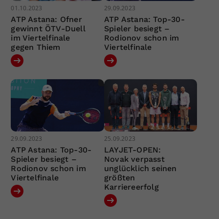
01.10.2023
29.09.2023
ATP Astana: Ofner
ATP Astana: Top-30-
gewinnt ÖTV-Duell
Spieler besiegt –
im Viertelfinale
Rodionov schon im
gegen Thiem
Viertelfinale
29.09.2023
25.09.2023
ATP Astana: Top-30-
LAYJET-OPEN:
Spieler besiegt –
Novak verpasst
Rodionov schon im
unglücklich seinen
Viertelfinale
größten
Karriereerfolg