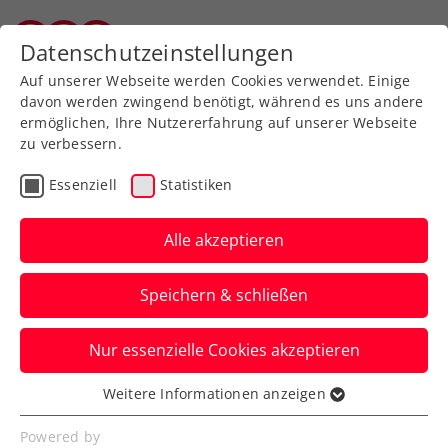
Zurück zur Newsübersicht
Datenschutzeinstellungen
Salzburger Tennisverband
Auf unserer Webseite werden Cookies verwendet. Einige
davon werden zwingend benötigt, während es uns andere
ermöglichen, Ihre Nutzererfahrung auf unserer Webseite
zu verbessern.
Turniere
ATP
Essenziell
Statistiken
LAYJET-OPEN: Novak
verpasst unglücklich
Alle akzeptieren
seinen größten
Speichern & schließen
Karriereerfolg
Nur essenzielle Cookies akzeptieren
Das ÖTV-Ass unterliegt beim ATP-
Challenger in Bad Waltersdorf nach klarer
Weitere Informationen anzeigen
Essenziell
Führung im Finale.
Essenzielle Cookies werden für grundlegende
Powered by