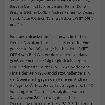
Sascha Freitag (Organisationsteam LAYJET-OPEN),
Dieser Wert speichert Ihre Consent-
Barbara Muhr (STTV-Präsidentin), Rainer Dunst
Einstellungen. Unter anderem eine
(Geschäftsführer LAYJET), Andrea Pellegrino, Dennis
zufällig generierte ID, für die
Novak, Peter Westner (Turnierdirektor LAYJET-OPEN)
Zweck
historische Speicherung Ihrer
und Co.
vorgenommen Einstellungen, falls der
Webseiten-Betreiber dies eingestellt
Eine beeindruckende Turnierwoche hat für
hat.
Dennis Novak nicht das allseits erhoffte Ende
gebracht. Der 30-Jährige hat bei den LAYJET-
OPEN von Bad Waltersdorf seinen bis dato
größten Karriereerfolg unglücklich verpasst.
Der Niederösterreicher (ATP 253) verlor das
Finale des ATP-125-Sandplatz-Challengers in
der Steiermark gegen den Italiener Andrea
Pellegrino (ATP 230) nach überlegener 6:1,-4:0-
Führung und 4:2 im Tiebreak des zweiten
Satzes sowie 2:0-Führung im dritten
Durchgang noch mit 6:1, 6:7 (5), 3:6. Trotzdem