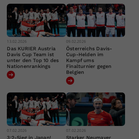
13.02.2026
09.02.2026
Das KURIER Austria
Österreichs Davis-
Davis Cup Team ist
Cup-Helden im
unter den Top 10 des
Kampf ums
Nationenrankings
Finalturnier gegen
Belgien
07.02.2026
07.02.2026
3:2-Sieg in Japan!
Starker Neumayer