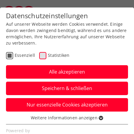
Zurück zur Newsübersicht
Datenschutzeinstellungen
Salzburger Tennisverband
Auf unserer Webseite werden Cookies verwendet. Einige
davon werden zwingend benötigt, während es uns andere
ermöglichen, Ihre Nutzererfahrung auf unserer Webseite
zu verbessern.
Turniere
ATP
Essenziell
Statistiken
BAD WALTERSDORF
TROPHY: Munar stürmt
Alle akzeptieren
zu Jubiläumstitel
Speichern & schließen
Doch beide Finalisten fühlen sich beim
Nur essenzielle Cookies akzeptieren
ATP-Challenger in der Steiermark
merklich wie zu Hause.
Weitere Informationen anzeigen
Essenziell
Verfasst von: Presseaussendung / Redaktion, 23.09.2024
Essenzielle Cookies werden für grundlegende
Powered by