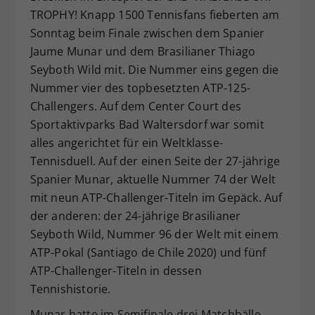
TROPHY! Knapp 1500 Tennisfans fieberten am
Dieser Wert speichert Ihre Consent-
Sonntag beim Finale zwischen dem Spanier
Einstellungen. Unter anderem eine
zufällig generierte ID, für die
Jaume Munar und dem Brasilianer Thiago
Zweck
historische Speicherung Ihrer
Seyboth Wild mit. Die Nummer eins gegen die
vorgenommen Einstellungen, falls der
Nummer vier des topbesetzten ATP-125-
Webseiten-Betreiber dies eingestellt
Challengers. Auf dem Center Court des
hat.
Sportaktivparks Bad Waltersdorf war somit
alles angerichtet für ein Weltklasse-
Tennisduell. Auf der einen Seite der 27-jährige
Spanier Munar, aktuelle Nummer 74 der Welt
mit neun ATP-Challenger-Titeln im Gepäck. Auf
der anderen: der 24-jährige Brasilianer
Seyboth Wild, Nummer 96 der Welt mit einem
ATP-Pokal (Santiago de Chile 2020) und fünf
ATP-Challenger-Titeln in dessen
Tennishistorie.
Munar hatte im Semifinale drei Matchbälle