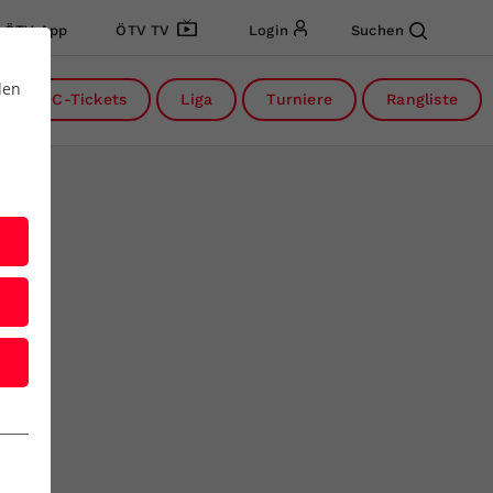
ÖTV App
ÖTV TV
Login
Suchen
den
DC-Tickets
Liga
Turniere
Rangliste