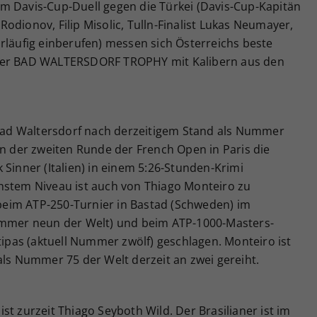
m Davis-Cup-Duell gegen die Türkei (Davis-Cup-Kapitän
j Rodionov, Filip Misolic, Tulln-Finalist Lukas Neumayer,
rläufig einberufen) messen sich Österreichs beste
nger BAD WALTERSDORF TROPHY mit Kalibern aus den
n Bad Waltersdorf nach derzeitigem Stand als Nummer
in der zweiten Runde der French Open in Paris die
 Sinner (Italien) in einem 5:26-Stunden-Krimi
hstem Niveau ist auch von Thiago Monteiro zu
i beim ATP-250-Turnier in Bastad (Schweden) im
Nummer neun der Welt) und beim ATP-1000-Masters-
itipas (aktuell Nummer zwölf) geschlagen. Monteiro ist
 Nummer 75 der Welt derzeit an zwei gereiht.
st zurzeit Thiago Seyboth Wild. Der Brasilianer ist im