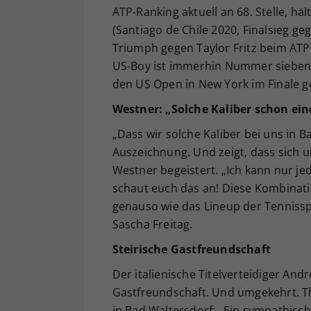
ATP-Ranking aktuell an 68. Stelle, hä
(Santiago de Chile 2020, Finalsieg g
Triumph gegen Taylor Fritz beim ATP
US-Boy ist immerhin Nummer sieben 
den US Open in New York im Finale g
Westner: „Solche Kaliber schon ei
„Dass wir solche Kaliber bei uns in 
Auszeichnung. Und zeigt, dass sich un
Westner begeistert. „Ich kann nur j
schaut euch das an! Diese Kombinati
genauso wie das Lineup der Tennisspie
Sascha Freitag.
Steirische Gastfreundschaft
Der italienische Titelverteidiger Andr
Gastfreundschaft. Und umgekehrt. T
in Bad Waltersdorf: „Ein sympathische