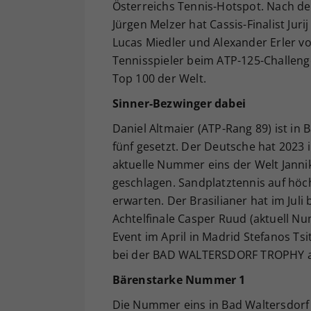
Österreichs Tennis-Hotspot. Nach de
Jürgen Melzer hat Cassis-Finalist Juri
Lucas Miedler und Alexander Erler vo
Tennisspieler beim ATP-125-Challe
Top 100 der Welt.
Sinner-Bezwinger dabei
Daniel Altmaier (ATP-Rang 89) ist i
fünf gesetzt. Der Deutsche hat 2023 
aktuelle Nummer eins der Welt Jannik
geschlagen. Sandplatztennis auf höc
erwarten. Der Brasilianer hat im Jul
Achtelfinale Casper Ruud (aktuell 
Event im April in Madrid Stefanos Ts
bei der BAD WALTERSDORF TROPHY als
Bärenstarke Nummer 1
Die Nummer eins in Bad Waltersdorf i