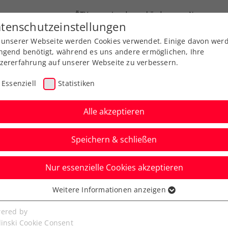
ÖTV
Landesverbände
News
tenschutzeinstellungen
 unserer Webseite werden Cookies verwendet. Einige davon wer
Ausbildung
Services
Über uns
ngend benötigt, während es uns andere ermöglichen, Ihre
zererfahrung auf unserer Webseite zu verbessern.
Essenziell
Statistiken
Alle akzeptieren
Speichern & schließen
Nur essenzielle Cookies akzeptieren
f wird zum Tennis-
Weitere Informationen anzeigen
ssenziell
senzielle Cookies werden für grundlegende Funktionen der
ered by
bseite benötigt. Dadurch ist gewährleistet, dass die Webseite
linski Cookie Consent