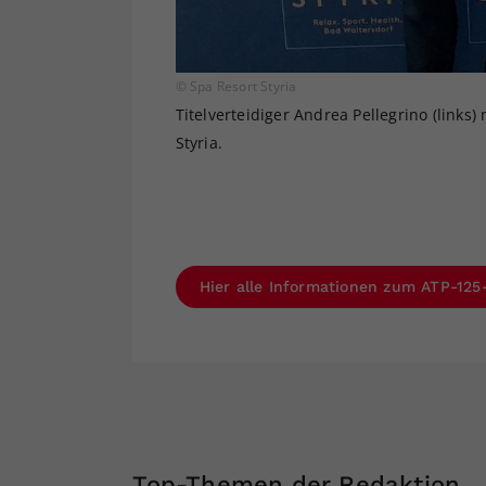
© Spa Resort Styria
Titelverteidiger Andrea Pellegrino (links
Styria.
Hier alle Informationen zum ATP-125
Top-Themen der Redaktion