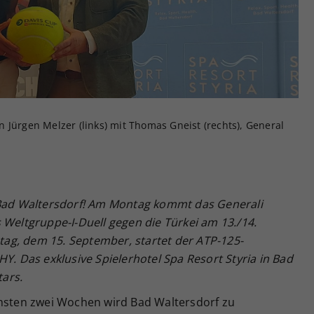
Zweck
generierte ID, für die historische Speicherung
Ihrer vorgenommen Einstellungen, falls der
Webseiten-Betreiber dies eingestellt hat.
 Jürgen Melzer (links) mit Thomas Gneist (rechts), General
 Bad Waltersdorf! Am Montag kommt das Generali
 Weltgruppe-I-Duell gegen die Türkei am 13./14.
ag, dem 15. September, startet der ATP-125-
 Das exklusive Spielerhotel Spa Resort Styria in Bad
tars.
chsten zwei Wochen wird Bad Waltersdorf zu