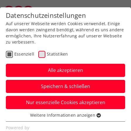
Zurück zur Newsübersicht
Datenschutzeinstellungen
Salzburger Tennisverband
Auf unserer Webseite werden Cookies verwendet. Einige
davon werden zwingend benötigt, während es uns andere
ermöglichen, Ihre Nutzererfahrung auf unserer Webseite
zu verbessern.
Turniere
ATP
Essenziell
Statistiken
Novak vollendet
Comeback gegen Kopriva:
Alle akzeptieren
Finaleinzug bei den
Speichern & schließen
LAYJET-OPEN
Nur essenzielle Cookies akzeptieren
Um 13:15 Uhr kämpft das ÖTV-Ass damit
um den Titel beim ATP-125-Challenger in
Weitere Informationen anzeigen
Essenziell
Bad Waltersdorf.
Essenzielle Cookies werden für grundlegende
Powered by