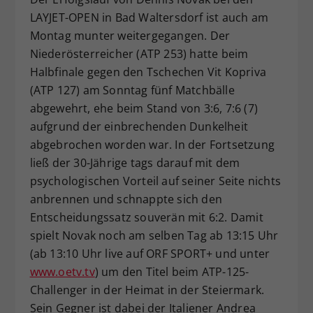
Dieser Wert speichert Ihre Consent-
LAYJET-OPEN in Bad Waltersdorf ist auch am
Einstellungen. Unter anderem eine
Montag munter weitergegangen. Der
zufällig generierte ID, für die
Niederösterreicher (ATP 253) hatte beim
Zweck
historische Speicherung Ihrer
Halbfinale gegen den Tschechen Vit Kopriva
vorgenommen Einstellungen, falls der
(ATP 127) am Sonntag fünf Matchbälle
Webseiten-Betreiber dies eingestellt
abgewehrt, ehe beim Stand von 3:6, 7:6 (7)
hat.
aufgrund der einbrechenden Dunkelheit
abgebrochen worden war. In der Fortsetzung
ließ der 30-Jährige tags darauf mit dem
psychologischen Vorteil auf seiner Seite nichts
anbrennen und schnappte sich den
Entscheidungssatz souverän mit 6:2. Damit
spielt Novak noch am selben Tag ab 13:15 Uhr
(ab 13:10 Uhr live auf ORF SPORT+ und unter
www.oetv.tv
) um den Titel beim ATP-125-
Challenger in der Heimat in der Steiermark.
Sein Gegner ist dabei der Italiener Andrea