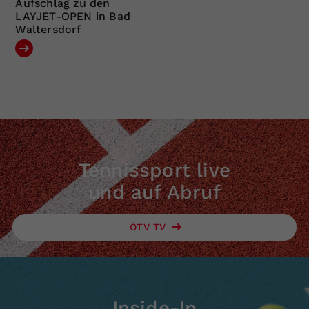
Aufschlag zu den
LAYJET-OPEN in Bad
Waltersdorf
Tennissport live
und auf Abruf
ÖTV TV
Inside-In