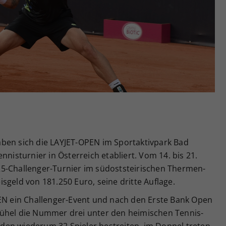
Zweck
generierte ID, für die historische Speicherung
Ihrer vorgenommen Einstellungen, falls der
Webseiten-Betreiber dies eingestellt hat.
ben sich die LAYJET-OPEN im Sportaktivpark Bad
nnisturnier in Österreich etabliert. Vom 14. bis 21.
5-Challenger-Turnier im südoststeirischen Thermen-
sgeld von 181.250 Euro, seine dritte Auflage.
PEN ein Challenger-Event und nach den Erste Bank Open
ühel die Nummer drei unter den heimischen Tennis-