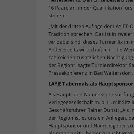
Herrenevents. Den Einzelbewerb werd
16 Paare an, in der Qualifikation fü
stehen.
„Mit der dritten Auflage der LAYJET
Tradition sprechen. Das ist in zweierl
wir dabei sind, dieses Turnier fix im
Andererseits wirtschaftlich – die We
zahlreichen zusätzlichen Nächtigun
der Region“, sagte Turnierdirektor Sa
Pressekonferenz in Bad Waltersdorf.
LAYJET abermals als Hauptsponsor
Als Haupt- und Namenssponsor fungi
Verlegegesellschaft m. b. H. mit Sitz
Geschäftsführer Rainer Dunst: „Al
der Region ist es uns ein Anliegen, d
Hauptsponsor und Namensgeber zu u
als man denkt – beides braucht Präz