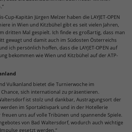
.“
is-Cup-Kapitän Jürgen Melzer haben die LAYJET-OPEN
ere in Wien und Kitzbühel gibt es seit vielen Jahren,
m dritten Mal gespielt. Ich finde es großartig, dass man
ritt gewagt und damit auch im Südosten Österreichs
und ich persönlich hoffen, dass die LAYJET-OPEN auf
tung bekommen wie Wien und Kitzbühel auf der ATP-
kanland
nd Vulkanland bietet die Turnierwoche im
hance, sich international zu präsentieren.
altersdorf ist stolz und dankbar, Austragungsort der
 werden im Sportaktivpark und in der Hotellerie
 freuen uns auf volle Tribünen und spannende Spiele.
 Angebotes von Bad Waltersdorf, wodurch auch wichtige
e Impulse gesetzt werden.“