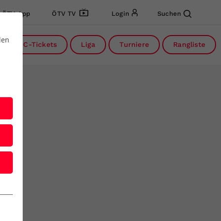
ÖTV App
ÖTV TV
Login
Suchen
den
DC-Tickets
Liga
Turniere
Rangliste