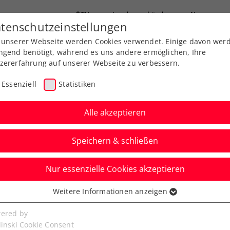
ÖTV
Landesverbände
News
tenschutzeinstellungen
 unserer Webseite werden Cookies verwendet. Einige davon wer
Ausbildung
Services
Über uns
ngend benötigt, während es uns andere ermöglichen, Ihre
zererfahrung auf unserer Webseite zu verbessern.
Essenziell
Statistiken
Alle akzeptieren
Speichern & schließen
Nur essenzielle Cookies akzeptieren
ringen wieder
Weitere Informationen anzeigen
ssenziell
steirische Thermen-
senzielle Cookies werden für grundlegende Funktionen der
ered by
bseite benötigt. Dadurch ist gewährleistet, dass die Webseite
linski Cookie Consent