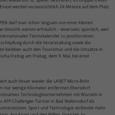
en wiederum 32 Spieler bestreiten, im Doppel treten
rs Einzel werden voraussichtlich 24 Akteure auf dem Platz
-OPEN darf man schon langsam von einer kleinen
ei Hinsicht extrem erfreulich – einerseits sportlich, weil
 internationalen Tenniskalender zu positionieren.
rtschöpfung durch die Veranstaltung sowie die
gen beleben auch den Tourismus und die Umsätze in
scha Freitag am Freitag, dem 9. Mai, bei einer
ert auch heuer wieder die LAYJET Micro-Rohr
 im nur wenige Kilometer entfernten Ebersdorf.
s innovatives Technologieunternehmen mit Wurzeln in
as ATP-Challenger-Turnier in Bad Waltersdorf als
nterstützen. Sport und Technologie verbindet mehr
ision, Ausdauer und den Willen, Grenzen zu