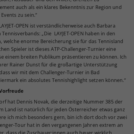
ement auch als ein klares Bekenntnis zur Region und
 Events zu sein.“
r LAYJET-OPEN ist verständlicherweise auch Barbara
en Tennisverbands: „Die LAYJET-OPEN haben in den
 welche enorme Bereicherung sie für das Tennisland
chen Spieler ist dieses ATP-Challenger-Turnier eine
se einem breiten Publikum präsentieren zu können. Ich
hrer Rainer Dunst für die großartige Unterstützung
dass wir mit dem Challenger-Turnier in Bad
teiermark ein absolutes Tennishighlight setzen können.“
 Vorfreude
orf hat Dennis Novak, die derzeitige Nummer 385 der
m Land ist natürlich für jeden Österreicher etwas ganz
ere ich mich besonders gern, bin ich dort doch vor zwei
llenger-Tour hat in den vergangenen Jahren extrem an
er, dass die Zuschauer:innen auch heuer wirklich