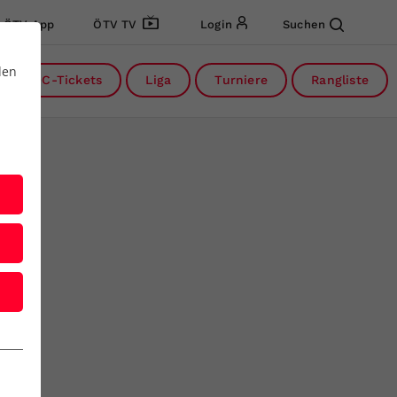
ÖTV App
ÖTV TV
Login
Suchen
den
DC-Tickets
Liga
Turniere
Rangliste