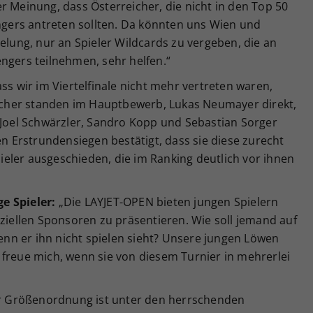
r Meinung, dass Österreicher, die nicht in den Top 50
engers antreten sollten. Da könnten uns Wien und
gelung, nur an Spieler Wildcards zu vergeben, die an
ngers teilnehmen, sehr helfen.“
ss wir im Viertelfinale nicht mehr vertreten waren,
reicher standen im Hauptbewerb, Lukas Neumayer direkt,
 Joel Schwärzler, Sandro Kopp und Sebastian Sorger
en Erstrundensiegen bestätigt, dass sie diese zurecht
eler ausgeschieden, die im Ranking deutlich vor ihnen
e Spieler:
„Die LAYJET-OPEN bieten jungen Spielern
nziellen Sponsoren zu präsentieren. Wie soll jemand auf
n er ihn nicht spielen sieht? Unsere jungen Löwen
 freue mich, wenn sie von diesem Turnier in mehrerlei
er Größenordnung ist unter den herrschenden