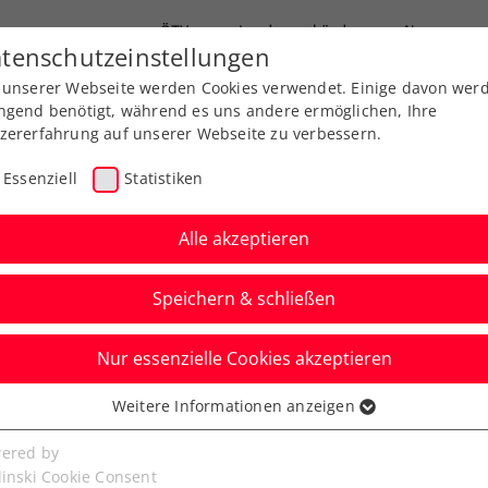
ÖTV
Landesverbände
News
tenschutzeinstellungen
 unserer Webseite werden Cookies verwendet. Einige davon wer
Ausbildung
Services
Über uns
ngend benötigt, während es uns andere ermöglichen, Ihre
zererfahrung auf unserer Webseite zu verbessern.
Essenziell
Statistiken
Alle akzeptieren
Speichern & schließen
Nur essenzielle Cookies akzeptieren
“: Freitag zieht Bilanz
Weitere Informationen anzeigen
ssenziell
PEN 2025
senzielle Cookies werden für grundlegende Funktionen der
ered by
bseite benötigt. Dadurch ist gewährleistet, dass die Webseite
linski Cookie Consent