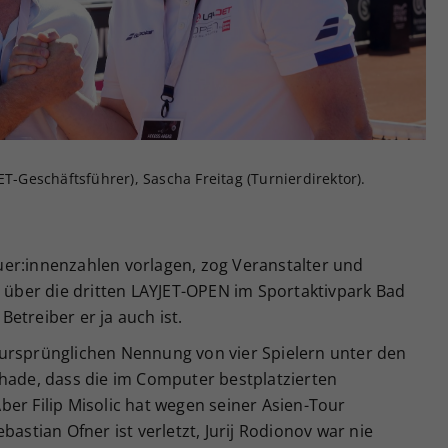
Zweck
generierte ID, für die historische Speicherung
Ihrer vorgenommen Einstellungen, falls der
Webseiten-Betreiber dies eingestellt hat.
ET-Geschäftsführer), Sascha Freitag (Turnierdirektor).
er:innenzahlen vorlagen, zog Veranstalter und
z über die dritten LAYJET-OPEN im Sportaktivpark Bad
etreiber er ja auch ist.
ursprünglichen Nennung von vier Spielern unter den
chade, dass die im Computer bestplatzierten
er Filip Misolic hat wegen seiner Asien-Tour
bastian Ofner ist verletzt, Jurij Rodionov war nie