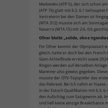
Medvedev (ATP 5), der sich schon am
(ATP 76) glatt mit 6:2, 6:1 behauptet 
Vertreterin bei den Damen ist hinge
(WTA 312) musste sich am Sonntaga
Navarro (WTA 15) mit 2:6, 0:6 geschl
Ofner bleibt „solide, ohne irgend
Für Ofner kommt der Olympiastart ei
gleich, hatte er doch bei den French
Slam-Achtelfinale erreicht sowie 2024
Ringen werden auf derselben Anlage a
Mareiner also gewiss gegeben. Dies
musste der ÖTV-Topspieler das erst
das Rebreak. Bei 6:5 nahm er Haase, 
in der Estoril-Qualifikation mit 6:3
den Aufschlag zum Satzgewinn ab. Im
und ließ keine einzige Breakchance m