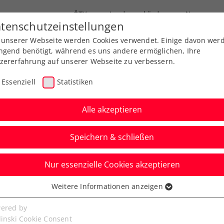
ÖTV
Landesverbände
News
tenschutzeinstellungen
 unserer Webseite werden Cookies verwendet. Einige davon wer
Ausbildung
Services
Über uns
ngend benötigt, während es uns andere ermöglichen, Ihre
zererfahrung auf unserer Webseite zu verbessern.
Essenziell
Statistiken
Alle akzeptieren
Speichern & schließen
Nur essenzielle Cookies akzeptieren
feiert in Paris
Weitere Informationen anzeigen
ssenziell
 Grabher
senzielle Cookies werden für grundlegende Funktionen der
ered by
bseite benötigt. Dadurch ist gewährleistet, dass die Webseite
linski Cookie Consent