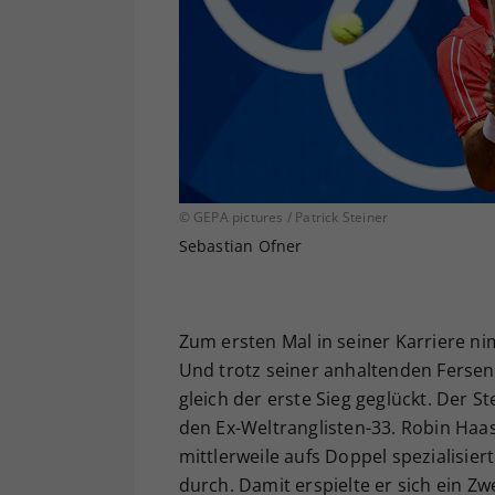
© GEPA pictures / Patrick Steiner
Sebastian Ofner
Zum ersten Mal in seiner Karriere ni
Und trotz seiner anhaltenden Fersen
gleich der erste Sieg geglückt. Der S
den Ex-Weltranglisten-33. Robin Haa
mittlerweile aufs Doppel spezialisie
durch. Damit erspielte er sich ein Z