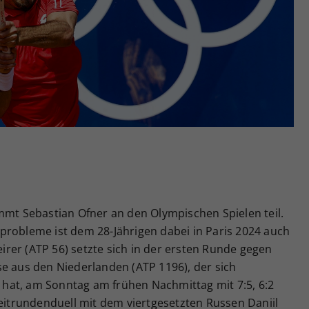
Zweck
generierte ID, für die historische Speicherung
Ihrer vorgenommen Einstellungen, falls der
Webseiten-Betreiber dies eingestellt hat.
mmt Sebastian Ofner an den Olympischen Spielen teil.
probleme ist dem 28-Jährigen dabei in Paris 2024 auch
teirer (ATP 56) setzte sich in der ersten Runde gegen
se aus den Niederlanden (ATP 1196), der sich
rt hat, am Sonntag am frühen Nachmittag mit 7:5, 6:2
weitrundenduell mit dem viertgesetzten Russen Daniil