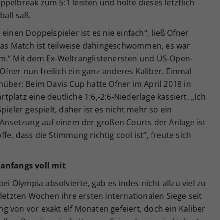
pelbreak zum 5:1 leisten und holte dieses letztlich
ball saß.
einen Doppelspieler ist es nie einfach“, ließ Ofner
„Das Match ist teilweise dahingeschwommen, es war
m.“ Mit dem Ex-Weltranglistenersten und US-Open-
fner nun freilich ein ganz anderes Kaliber. Einmal
nüber: Beim Davis Cup hatte Ofner im April 2018 in
platz eine deutliche 1:6,-2:6-Niederlage kassiert. „Ich
pieler gespielt, daher ist es nicht mehr so ein
 Ansetzung auf einem der großen Courts der Anlage ist
e, dass die Stimmung richtig cool ist“, freute sich
 anfangs voll mit
ei Olympia absolvierte, gab es indes nicht allzu viel zu
 letzten Wochen ihre ersten internationalen Siege seit
 von vor exakt elf Monaten gefeiert, doch ein Kaliber