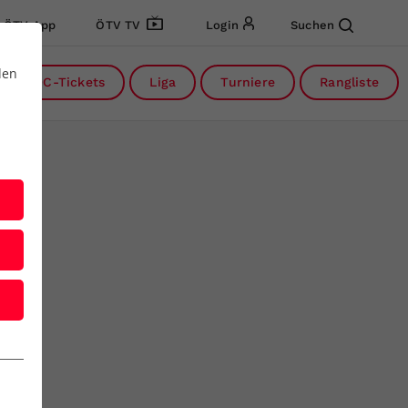
ÖTV App
ÖTV TV
Login
Suchen
den
DC-Tickets
Liga
Turniere
Rangliste