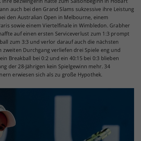
h. Ihre Bezwingerin hatte zum Saisonbeginn in Hobart
dann auch bei den Grand Slams sukzessive ihre Leistung
 bei den Australian Open in Melbourne, einem
Paris sowie einem Viertelfinale in Wimbledon. Grabher
haffte auf einen ersten Serviceverlust zum 1:3 prompt
ball zum 3:3 und verlor darauf auch die nächsten
zweiten Durchgang verliefen drei Spiele eng und
in Breakball bei 0:2 und ein 40:15 bei 0:3 blieben
ang der 28-Jährigen kein Spielgewinn mehr. 34
ern erwiesen sich als zu große Hypothek.