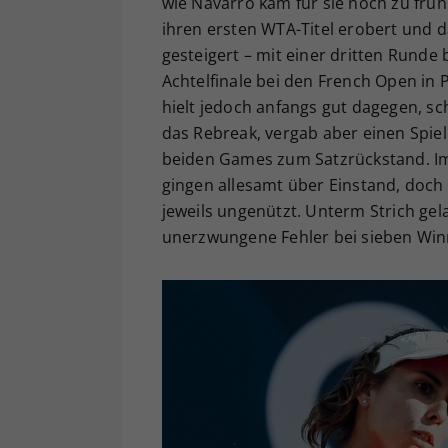
wie Navarro kam für sie noch zu frü
ihren ersten WTA-Titel erobert und 
gesteigert – mit einer dritten Runde
Achtelfinale bei den French Open in 
hielt jedoch anfangs gut dagegen, sc
das Rebreak, vergab aber einen Spiel
beiden Games zum Satzrückstand. Im 
gingen allesamt über Einstand, doch e
jeweils ungenützt. Unterm Strich gel
unerzwungene Fehler bei sieben Winn