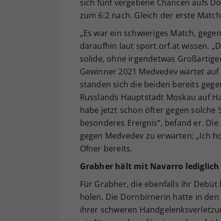
sich fünf vergebene Chancen aufs Dop
zum 6:2 nach. Gleich der erste Match
„Es war ein schwieriges Match, gegen 
daraufhin laut sport.orf.at wissen. 
solide, ohne irgendetwas Großartige
Gewinner 2021 Medvedev wartet auf O
standen sich die beiden bereits gege
Russlands Hauptstadt Moskau auf Hart
habe jetzt schon öfter gegen solche S
besonderes Ereignis“, befand er. Die
gegen Medvedev zu erwarten: „Ich hoff
Ofner bereits.
Grabher hält mit Navarro lediglich
Für Grabher, die ebenfalls ihr Debüt b
holen. Die Dornbirnerin hatte in den
ihrer schweren Handgelenksverletzung