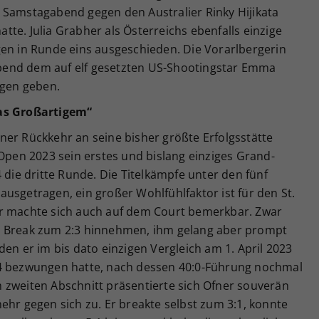
 Samstagabend gegen den Australier Rinky Hijikata
hatte. Julia Grabher als Österreichs ebenfalls einzige
gen in Runde eins ausgeschieden. Die Vorarlbergerin
bend dem auf elf gesetzten US-Shootingstar Emma
agen geben.
was Großartigem“
ner Rückkehr an seine bisher größte Erfolgsstätte
 Open 2023 sein erstes und bislang einziges Grand-
 die dritte Runde. Die Titelkämpfe unter den fünf
usgetragen, ein großer Wohlfühlfaktor ist für den St.
er machte sich auch auf dem Court bemerkbar. Zwar
e Break zum 2:3 hinnehmen, ihm gelang aber prompt
den er im bis dato einzigen Vergleich am 1. April 2023
, 6:4 bezwungen hatte, nach dessen 40:0-Führung nochmal
 zweiten Abschnitt präsentierte sich Ofner souverän
ehr gegen sich zu. Er breakte selbst zum 3:1, konnte