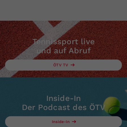
Tennissport live
und auf Abruf
ÖTV TV
Inside-In
Der Podcast des ÖTV
Inside-In