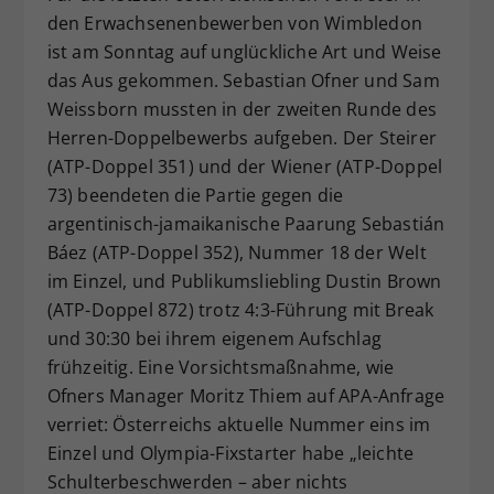
den Erwachsenenbewerben von Wimbledon
Dieser Wert speichert Ihre Consent-
ist am Sonntag auf unglückliche Art und Weise
Einstellungen. Unter anderem eine
zufällig generierte ID, für die
das Aus gekommen. Sebastian Ofner und Sam
Zweck
historische Speicherung Ihrer
Weissborn mussten in der zweiten Runde des
vorgenommen Einstellungen, falls der
Herren-Doppelbewerbs aufgeben. Der Steirer
Webseiten-Betreiber dies eingestellt
(ATP-Doppel 351) und der Wiener (ATP-Doppel
hat.
73) beendeten die Partie gegen die
argentinisch-jamaikanische Paarung Sebastián
Báez (ATP-Doppel 352), Nummer 18 der Welt
im Einzel, und Publikumsliebling Dustin Brown
(ATP-Doppel 872) trotz 4:3-Führung mit Break
und 30:30 bei ihrem eigenem Aufschlag
frühzeitig. Eine Vorsichtsmaßnahme, wie
Ofners Manager Moritz Thiem auf APA-Anfrage
verriet: Österreichs aktuelle Nummer eins im
Einzel und Olympia-Fixstarter habe „leichte
Schulterbeschwerden – aber nichts