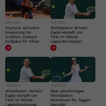
25.07.2024
13.07.2024
Olympia: Schwere
Wimbledon: Schett-
Auslosung für
Eagle kämpft um
Grabher, lösbare
Titel im Mixed-
Aufgabe für Ofner
Legendendoppel
13.07.2024
12.07.2024
Wimbledon: Schett-
Über einwöchiges
Eagle kämpft um
Wimbledon-
Titel im Mixed-
Abenteuer für Tagger
Legendendoppel
beendet