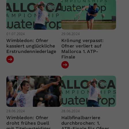
01.07.2024
29.06.2024
Wimbledon: Ofner
Krönung verpasst:
kassiert unglückliche
Ofner verliert auf
Erstrundenniederlage
Mallorca 1. ATP-
Finale
28.06.2024
28.06.2024
Wimbledon: Ofner
Halbfinalbarriere
droht frühes Duell
durchbrochen: 1.
mit Titelverteidiger
ATP-Finale für Ofner