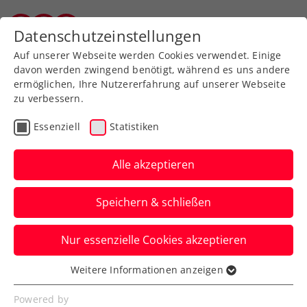
Zurück zur Newsübersicht
Datenschutzeinstellungen
Salzburger Tennisverband
Auf unserer Webseite werden Cookies verwendet. Einige
davon werden zwingend benötigt, während es uns andere
ermöglichen, Ihre Nutzererfahrung auf unserer Webseite
zu verbessern.
Turniere
ATP
Essenziell
Statistiken
Wimbledon:
Ofner/Weissborn müssen
Alle akzeptieren
trotz Führung aufgeben
Speichern & schließen
Das ÖTV-Doppel scheidet damit beim
Nur essenzielle Cookies akzeptieren
Grand-Slam-Turnier in London in der
zweiten Runde aus.
Weitere Informationen anzeigen
Essenziell
Verfasst von: Manuel Wachta, 07.07.2024
Essenzielle Cookies werden für grundlegende
Powered by