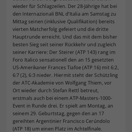
wieder für Schlagzeilen. Der 28-Jährige hat bei
Dieser Wert speichert Ihre Consent-
den Internazionali BNL d’Italia am Samstag zu
Einstellungen. Unter anderem eine
zufällig generierte ID, für die
Mittag seinen (inklusive Qualifikation) bereits
Zweck
historische Speicherung Ihrer
vierten Matcherfolg gefeiert und die dritte
vorgenommen Einstellungen, falls der
Hauptrunde erreicht. Und das mit dem bisher
Webseiten-Betreiber dies eingestellt
besten Sieg seit seiner Rückkehr und zugleich
hat.
seiner Karriere: Der Steirer (ATP 143) rang im
Foro Italico sensationell den an 15 gesetzten
US-Amerikaner Frances Tiafoe (ATP 16) mit 6:2,
6:7 (2), 6:3 nieder. Hiermit steht der Schützling
der ATC-Akademie von Wolfgang Thiem, vor
Ort wieder durch Stefan Rettl betreut,
erstmals auch bei einem ATP-Masters-1000-
Event in Runde drei. Er spielt am Montag, an
seinem 29. Geburtstag, gegen den an 17
gereihten Argentinier Francisco Cerúndolo
(ATP 18) um einen Platz im Achtelfinale.