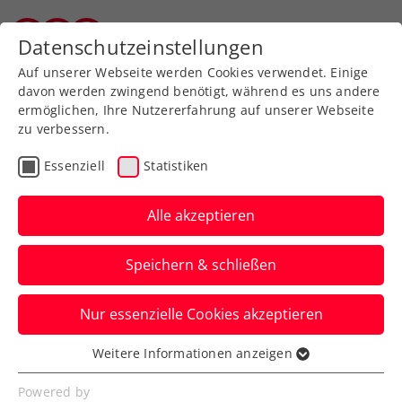
Zurück zur Newsübersicht
Datenschutzeinstellungen
Salzburger Tennisverband
Auf unserer Webseite werden Cookies verwendet. Einige
davon werden zwingend benötigt, während es uns andere
ermöglichen, Ihre Nutzererfahrung auf unserer Webseite
zu verbessern.
ATP
Turniere
Essenziell
Statistiken
ATP Rom: Ofner sorgt
beim Comeback für
Alle akzeptieren
Schlagzeilen
Speichern & schließen
Österreichs Nummer eins stoppt beim
Nur essenzielle Cookies akzeptieren
ATP-Masters-1000-Turnier in Rom auch
die Nummer 16 der Welt.
Weitere Informationen anzeigen
Essenziell
Verfasst von: Manuel Wachta, 10.05.2025
Essenzielle Cookies werden für grundlegende
Powered by