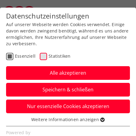
Zurück zur Newsübersicht
Datenschutzeinstellungen
Salzburger Tennisverband
Auf unserer Webseite werden Cookies verwendet. Einige
davon werden zwingend benötigt, während es uns andere
ermöglichen, Ihre Nutzererfahrung auf unserer Webseite
zu verbessern.
WTA
ITF
Turniere
Essenziell
Statistiken
ITF Tauranga: Grabher mit
ansprechendem
Alle akzeptieren
Saisonstart
Speichern & schließen
Österreichs Spitzenspielerin verpasst in
Nur essenzielle Cookies akzeptieren
Neuseeland nur knapp ihren neunten
Damen-Doppeltitel.
Weitere Informationen anzeigen
Essenziell
Verfasst von: Manuel Wachta, 21.12.2024
Essenzielle Cookies werden für grundlegende
Powered by