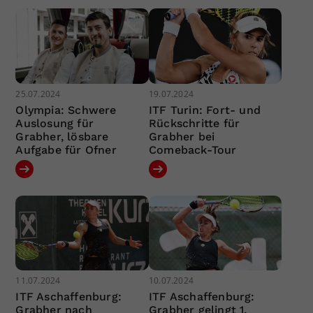
25.07.2024
19.07.2024
Olympia: Schwere
ITF Turin: Fort- und
Auslosung für
Rückschritte für
Grabher, lösbare
Grabher bei
Aufgabe für Ofner
Comeback-Tour
11.07.2024
10.07.2024
ITF Aschaffenburg:
ITF Aschaffenburg:
Grabher nach
Grabher gelingt 1.