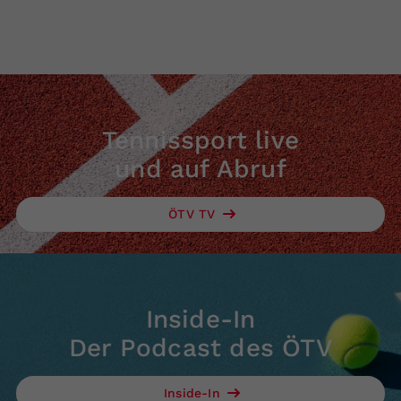
Tennissport live
und auf Abruf
ÖTV TV
Inside-In
Der Podcast des ÖTV
Inside-In