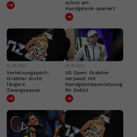
schon am
Handgelenk operiert
01.09.2023
28.08.2023
Verletzungspech:
US Open: Grabher
Grabher droht
verpasst mit
längere
Handgelenksverletzung
Zwangspause
ihr Debüt