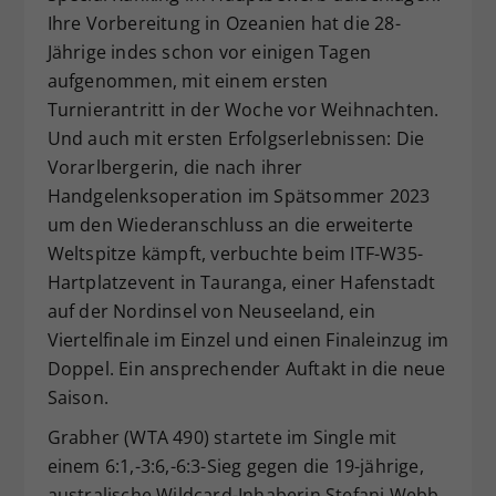
Ihre Vorbereitung in Ozeanien hat die 28-
Dieser Wert speichert Ihre Consent-
Jährige indes schon vor einigen Tagen
Einstellungen. Unter anderem eine
zufällig generierte ID, für die
aufgenommen, mit einem ersten
Zweck
historische Speicherung Ihrer
Turnierantritt in der Woche vor Weihnachten.
vorgenommen Einstellungen, falls der
Und auch mit ersten Erfolgserlebnissen: Die
Webseiten-Betreiber dies eingestellt
Vorarlbergerin, die nach ihrer
hat.
Handgelenksoperation im Spätsommer 2023
um den Wiederanschluss an die erweiterte
Weltspitze kämpft, verbuchte beim ITF-W35-
Hartplatzevent in Tauranga, einer Hafenstadt
auf der Nordinsel von Neuseeland, ein
Viertelfinale im Einzel und einen Finaleinzug im
Doppel. Ein ansprechender Auftakt in die neue
Saison.
Grabher (WTA 490) startete im Single mit
einem 6:1,-3:6,-6:3-Sieg gegen die 19-jährige,
australische Wildcard-Inhaberin Stefani Webb