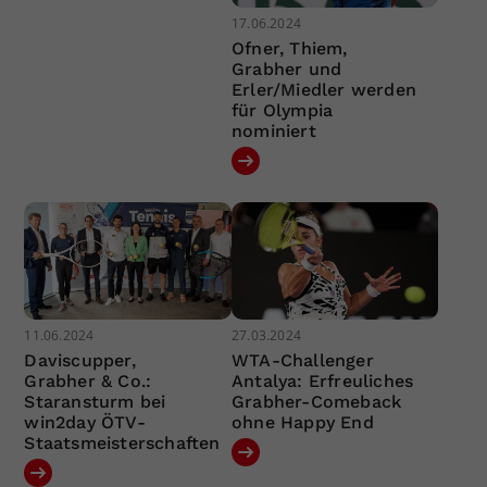
17.06.2024
Ofner, Thiem,
Grabher und
Erler/Miedler werden
für Olympia
nominiert
11.06.2024
27.03.2024
Daviscupper,
WTA-Challenger
Grabher & Co.:
Antalya: Erfreuliches
Staransturm bei
Grabher-Comeback
win2day ÖTV-
ohne Happy End
Staatsmeisterschaften