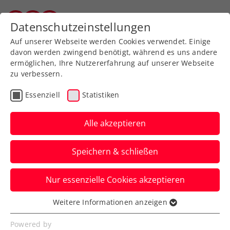
Zurück zur Newsübersicht
Datenschutzeinstellungen
Salzburger Tennisverband
Auf unserer Webseite werden Cookies verwendet. Einige
davon werden zwingend benötigt, während es uns andere
ermöglichen, Ihre Nutzererfahrung auf unserer Webseite
zu verbessern.
Turniere
ATP
WTA
Essenziell
Statistiken
Olympia: Tennis-
Österreich auch bei den
Alle akzeptieren
Offiziellen mittendrin
Speichern & schließen
Sabine Pilz fungierte wie bei den letzten
Nur essenzielle Cookies akzeptieren
beiden Spielen auch in Paris 2024 als
Linienrichterin.
Weitere Informationen anzeigen
Essenziell
Verfasst von: Manuel Wachta, 15.08.2024
Essenzielle Cookies werden für grundlegende
Powered by