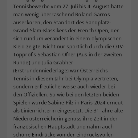
Tennisbewerbe vom 27. Juli bis 4. August hatte
Dieser Wert speichert Ihre Consent-
man wenig überraschend Roland Garros
Einstellungen. Unter anderem eine
zufällig generierte ID, für die
auserkoren, den Standort des Sandplatz-
Zweck
historische Speicherung Ihrer
Grand-Slam-Klassikers der French Open, der
vorgenommen Einstellungen, falls der
sich rundum verändert in einem olympischen
Webseiten-Betreiber dies eingestellt
Kleid zeigte. Nicht nur sportlich durch die ÖTV-
hat.
Topprofis Sebastian Ofner (Aus in der zweiten
Runde) und Julia Grabher
(Erstrundenniederlage) war Österreichs
Tennis in diesem Jahr bei Olympia vertreten,
sondern erfreulicherweise auch wieder bei
den Offiziellen. So wie bei den letzten beiden
Spielen wurde Sabine Pilz in Paris 2024 erneut
als Linienrichterin eingesetzt. Die 31 Jahre alte
Niederösterreicherin genoss ihre Zeit in der
französischen Hauptstadt und nahm auch
schöne Eindrücke von der eindrucksvollen