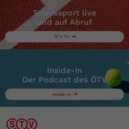
Tennissport live
und auf Abruf
ÖTV TV
Inside-In
Der Podcast des ÖTV
Inside-In