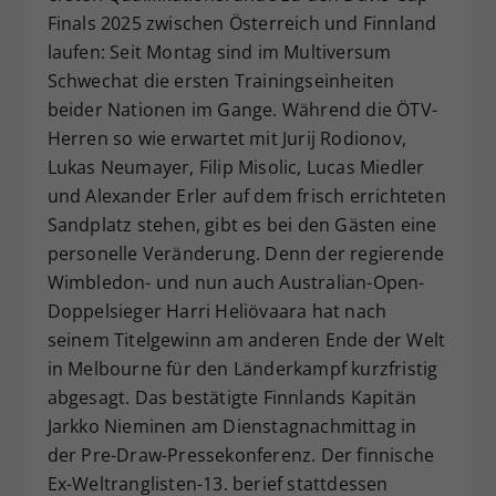
Finals 2025 zwischen Österreich und Finnland
Dieser Wert speichert Ihre Consent-
laufen: Seit Montag sind im Multiversum
Einstellungen. Unter anderem eine
zufällig generierte ID, für die
Schwechat die ersten Trainingseinheiten
Zweck
historische Speicherung Ihrer
beider Nationen im Gange. Während die ÖTV-
vorgenommen Einstellungen, falls der
Herren so wie erwartet mit Jurij Rodionov,
Webseiten-Betreiber dies eingestellt
Lukas Neumayer, Filip Misolic, Lucas Miedler
hat.
und Alexander Erler auf dem frisch errichteten
Sandplatz stehen, gibt es bei den Gästen eine
personelle Veränderung. Denn der regierende
Wimbledon- und nun auch Australian-Open-
Doppelsieger Harri Heliövaara hat nach
seinem Titelgewinn am anderen Ende der Welt
in Melbourne für den Länderkampf kurzfristig
abgesagt. Das bestätigte Finnlands Kapitän
Jarkko Nieminen am Dienstagnachmittag in
der Pre-Draw-Pressekonferenz. Der finnische
Ex-Weltranglisten-13. berief stattdessen