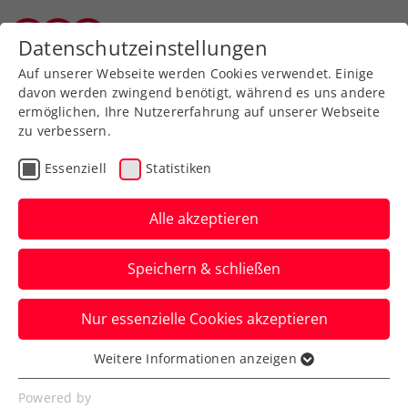
Zurück zur Newsübersicht
Datenschutzeinstellungen
Salzburger Tennisverband
Auf unserer Webseite werden Cookies verwendet. Einige
davon werden zwingend benötigt, während es uns andere
ermöglichen, Ihre Nutzererfahrung auf unserer Webseite
zu verbessern.
Davis Cup
Essenziell
Statistiken
ÖTV-Chance steigt:
Finnland im Davis Cup
Alle akzeptieren
ohne Heliövaara
Speichern & schließen
Der Australian-Open-Doppelsieger sagt
Nur essenzielle Cookies akzeptieren
bei den Gästen kurzfristig seine
Teilnahme ab.
Weitere Informationen anzeigen
Essenziell
Verfasst von: Manuel Wachta, 28.01.2025
Essenzielle Cookies werden für grundlegende
Powered by