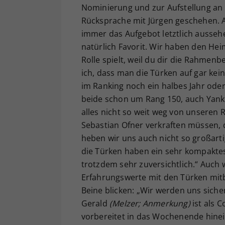
Nominierung und zur Aufstellung an d
Rücksprache mit Jürgen geschehen. 
immer das Aufgebot letztlich ausseh
natürlich Favorit. Wir haben den Hei
Rolle spielt, weil du dir die Rahme
ich, dass man die Türken auf gar kei
im Ranking noch ein halbes Jahr oder
beide schon um Rang 150, auch Yanki
alles nicht so weit weg von unseren R
Sebastian Ofner verkraften müssen, 
heben wir uns auch nicht so großart
die Türken haben ein sehr kompaktes
trotzdem sehr zuversichtlich.“ Auch 
Erfahrungswerte mit den Türken mit
Beine blicken: „Wir werden uns siche
Gerald
(Melzer; Anmerkung)
ist als 
vorbereitet in das Wochenende hine