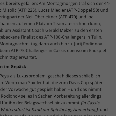
des bereits gefallen: Am Montagmorgen traf sich der 44-
p Misolic (ATP 225), Lucas Miedler (ATP-Doppel 58) und
rringpartner Neil Oberleitner (ATP 470) und Joel
 Chancen auf einen Platz im Team ausrechnen kann,
ab um Assistant Coach Gerald Melzer zu den ersten
ebackene Finalist des ATP-100-Challengers in Tulln,
 Montagnachmittag dann auch hinzu. Jurij Rodionov
 beim ATP-75-Challenger in Cassis ebenso im Endspiel
chmittag erwartet.
en im Gepäck
Peya als Luxusproblem, geschah dieses schließlich
lich. Wenn man Spieler hat, die zum Davis Cup später
in der Vorwoche gut gespielt haben – und das nimmt
i Rodionov sei es in Sachen Vorbereitung allerdings
eil für ihn der Belagswechsel hinzukommt
(in Cassis
 Waltersdorf ist Sand der Spielbelag; Anmerkung)
, und