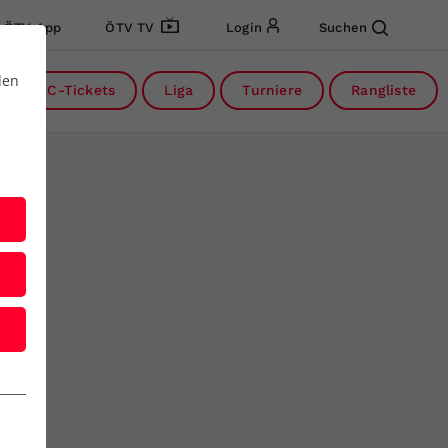
ÖTV App
ÖTV TV
Login
Suchen
den
DC-Tickets
Liga
Turniere
Rangliste