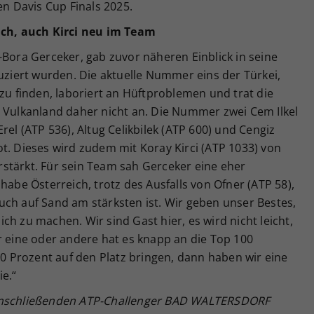
en Davis Cup Finals 2025.
nach, auch Kirci neu im Team
-Bora Gerceker, gab zuvor näheren Einblick in seine
duziert wurden. Die aktuelle Nummer eins der Türkei,
 zu finden, laboriert an Hüftproblemen und trat die
d Vulkanland daher nicht an. Die Nummer zwei Cem Ilkel
rel (ATP 536), Altug Celikbilek (ATP 600) und Cengiz
t. Dieses wird zudem mit Koray Kirci (ATP 1033) von
stärkt. Für sein Team sah Gerceker eine eher
habe Österreich, trotz des Ausfalls von Ofner (ATP 58),
uch auf Sand am stärksten ist. Wir geben unser Bestes,
h zu machen. Wir sind Gast hier, es wird nicht leicht,
r eine oder andere hat es knapp an die Top 100
100 Prozent auf den Platz bringen, dann haben wir eine
ie.“
 anschließenden ATP-Challenger BAD WALTERSDORF