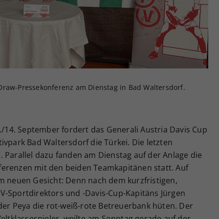
Zweck
generierte ID, für die historische Speicherung
Ihrer vorgenommen Einstellungen, falls der
Webseiten-Betreiber dies eingestellt hat.
Draw-Pressekonferenz am Dienstag in Bad Waltersdorf.
3./14. September fordert das Generali Austria Davis Cup
ivpark Bad Waltersdorf die Türkei. Die letzten
 Parallel dazu fanden am Dienstag auf der Anlage die
ferenzen mit den beiden Teamkapitänen statt. Auf
em neuen Gesicht: Denn nach dem kurzfristigen,
V-Sportdirektors und -Davis-Cup-Kapitäns Jürgen
nder Peya die rot-weiß-rote Betreuerbank hüten. Der
Weltklassespieler, weilte am Sonntag gerade auf der