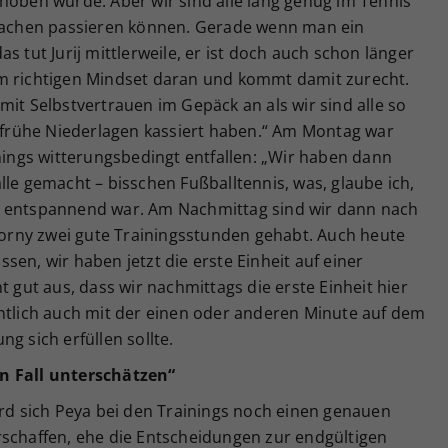
hoben wurde. Aber wir sind alle lang genug im Tennis
 Sachen passieren können. Gerade wenn man ein
s tut Jurij mittlerweile, er ist doch auch schon länger
em richtigen Mindset daran und kommt damit zurecht.
er mit Selbstvertrauen im Gepäck an als wir sind alle so
r frühe Niederlagen kassiert haben.“ Am Montag war
inings witterungsbedingt entfallen: „Wir haben dann
lle gemacht – bisschen Fußballtennis, was, glaube ich,
d entspannend war. Am Nachmittag sind wir dann nach
rny zwei gute Trainingsstunden gehabt. Auch heute
en, wir haben jetzt die erste Einheit auf einer
t gut aus, dass wir nachmittags die erste Einheit hier
entlich auch mit der einen oder anderen Minute auf dem
g sich erfüllen sollte.
n Fall unterschätzen“
ird sich Peya bei den Trainings noch einen genauen
rschaffen, ehe die Entscheidungen zur endgültigen