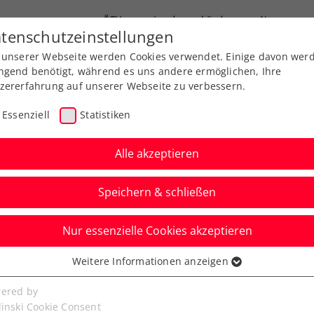
ÖTV
Landesverbände
News
tenschutzeinstellungen
 unserer Webseite werden Cookies verwendet. Einige davon wer
Ausbildung
Services
Über uns
ngend benötigt, während es uns andere ermöglichen, Ihre
zererfahrung auf unserer Webseite zu verbessern.
Essenziell
Statistiken
Alle akzeptieren
Speichern & schließen
Nur essenzielle Cookies akzeptieren
a erwartet mit Türkei
Weitere Informationen anzeigen
ssenziell
tzunehmenden Gegner“
senzielle Cookies werden für grundlegende Funktionen der
ered by
bseite benötigt. Dadurch ist gewährleistet, dass die Webseite
linski Cookie Consent