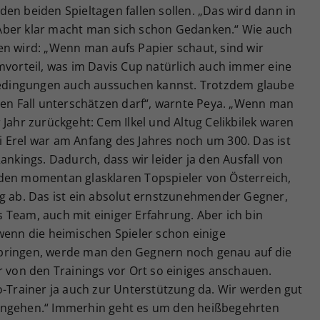
en beiden Spieltagen fallen sollen. „Das wird dann in
Aber klar macht man sich schon Gedanken.“ Wie auch
en wird: „Wenn man aufs Papier schaut, sind wir
mvorteil, was im Davis Cup natürlich auch immer eine
nbedingungen auch aussuchen kannst. Trotzdem glaube
nen Fall unterschätzen darf“, warnte Peya. „Wenn man
 Jahr zurückgeht: Cem Ilkel und Altug Celikbilek waren
 Erel war am Anfang des Jahres noch um 300. Das ist
ankings. Dadurch, dass wir leider ja den Ausfall von
den momentan glasklaren Topspieler von Österreich,
ig ab. Das ist ein absolut ernstzunehmender Gegner,
 Team, auch mit einiger Erfahrung. Aber ich bin
wenn die heimischen Spieler schon einige
bringen, werde man den Gegnern noch genau auf die
r von den Trainings vor Ort so einiges anschauen.
Co-Trainer ja auch zur Unterstützung da. Wir werden gut
ingehen.“ Immerhin geht es um den heißbegehrten