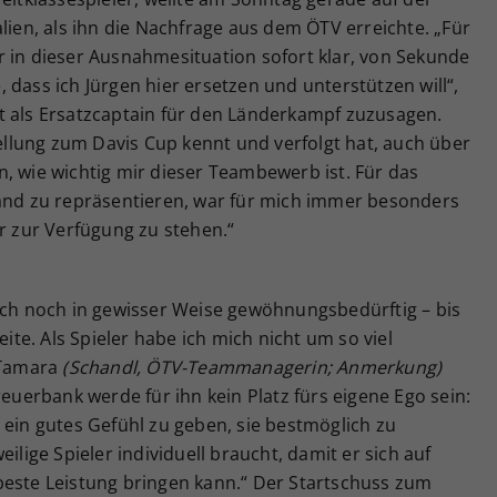
lien, als ihn die Nachfrage aus dem ÖTV erreichte. „Für
r in dieser Ausnahmesituation sofort klar, von Sekunde
 dass ich Jürgen hier ersetzen und unterstützen will“,
t als Ersatzcaptain für den Länderkampf zuzusagen.
lung zum Davis Cup kennt und verfolgt hat, auch über
, wie wichtig mir dieser Teambewerb ist. Für das
Land zu repräsentieren, war für mich immer besonders
ür zur Verfügung zu stehen.“
lich noch in gewisser Weise gewöhnungsbedürftig – bis
eite. Als Spieler habe ich mich nicht um so viel
 Tamara
(Schandl, ÖTV-Teammanagerin; Anmerkung)
reuerbank werde für ihn kein Platz fürs eigene Ego sein:
 ein gutes Gefühl zu geben, sie bestmöglich zu
ilige Spieler individuell braucht, damit er sich auf
beste Leistung bringen kann.“ Der Startschuss zum