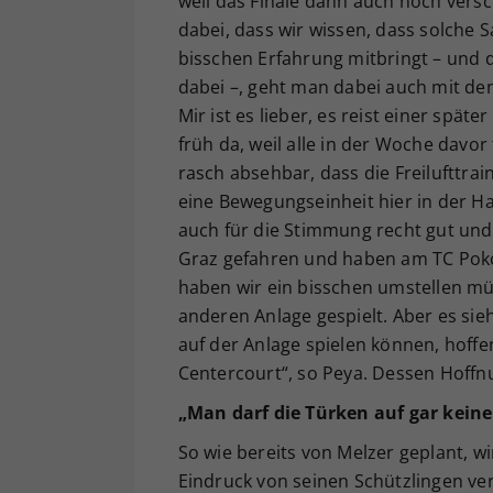
weil das Finale dann auch noch versc
dabei, dass wir wissen, dass solche
bisschen Erfahrung mitbringt – und da
dabei –, geht man dabei auch mit d
Mir ist es lieber, es reist einer spät
früh da, weil alle in der Woche davo
rasch absehbar, dass die Freilufttra
eine Bewegungseinheit hier in der Ha
auch für die Stimmung recht gut un
Graz gefahren und haben am TC Poko
haben wir ein bisschen umstellen müss
anderen Anlage gespielt. Aber es sieh
auf der Anlage spielen können, hoff
Centercourt“, so Peya. Dessen Hoffnun
„Man darf die Türken auf gar keine
So wie bereits von Melzer geplant, w
Eindruck von seinen Schützlingen ve