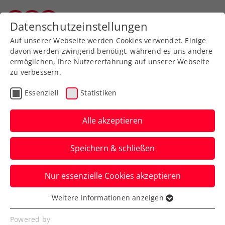
Zurück zur Newsübersicht
Datenschutzeinstellungen
Salzburger Tennisverband
Auf unserer Webseite werden Cookies verwendet. Einige
davon werden zwingend benötigt, während es uns andere
ermöglichen, Ihre Nutzererfahrung auf unserer Webseite
zu verbessern.
Davis Cup
Essenziell
Statistiken
KURIER Austria Davis Cup
Team muss im Krimi
Alle akzeptieren
gegen Ungarn ins 5.
Speichern & schließen
Match
Nur essenzielle Cookies akzeptieren
Nach den Niederlagen von Lucas Miedler
/ Alexander Erler und Lukas Neumayer
Weitere Informationen anzeigen
Essenziell
soll es Jurij Rodionov richten.
Essenzielle Cookies werden für grundlegende
Powered by