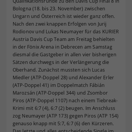
Qualifikationsrunde zu den Davis Cup Final 8 in
Dieser Wert speichert Ihre Consent-
Bologna (18. bis 23. November) zwischen
Einstellungen. Unter anderem eine
Ungarn und Österreich ist wieder ganz offen.
zufällig generierte ID, für die
Nach den zwei knappen Erfolgen von Jurij
Zweck
historische Speicherung Ihrer
Rodionov und Lukas Neumayer für das KURIER
vorgenommen Einstellungen, falls der
Austria Davis Cup Team am Freitag behielten
Webseiten-Betreiber dies eingestellt
hat.
in der Fönix Arena in Debrecen am Samstag
diesmal die Gastgeber in allen vier bisherigen
Sätzen durchwegs in der Verlängerung die
Oberhand. Zunächst mussten sich Lucas
Miedler (ATP-Doppel 28) und Alexander Erler
(ATP-Doppel 41) im Doppelmatch Fábián
Marozsán (ATP-Doppel 344) und Zsombor
Piros (ATP-Doppel 1107) nach einem Tiebreak-
Krimi mit 6:7 (4), 6:7 (2) beugen. Im Anschluss
zog Neumayer (ATP 173) gegen Piros (ATP 154)
genauso knapp mit 5:7, 6:7 (6) den Kürzeren.
Das letzte und alles entscheidende Single im