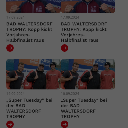
17.09.2024
17.09.2024
BAD WALTERSDORF
BAD WALTERSDORF
TROPHY: Kopp kickt
TROPHY: Kopp kickt
Vorjahres-
Vorjahres-
Halbfinalist raus
Halbfinalist raus
16.09.2024
16.09.2024
„Super Tuesday“ bei
„Super Tuesday“ bei
der BAD
der BAD
WALTERSDORF
WALTERSDORF
TROPHY
TROPHY