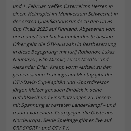
und 1. Februar treffen Österreichs Herren in
Dieser Wert speichert Ihre Consent-
einem Heimspiel im Multiversum Schwechat in
Einstellungen. Unter anderem eine
zufällig generierte ID, für die
der ersten Qualifikationsrunde zu den Davis
Zweck
historische Speicherung Ihrer
Cup Finals 2025 auf Finnland. Abgesehen vom
vorgenommen Einstellungen, falls der
noch ums Comeback kämpfenden Sebastian
Webseiten-Betreiber dies eingestellt
Ofner geht die ÖTV-Auswahl in Bestbesetzung
hat.
in diese Begegnung: mit Jurij Rodionov, Lukas
Neumayer, Filip Misolic, Lucas Miedler und
Alexander Erler. Knapp vorm Auftakt zu den
gemeinsamen Trainings am Montag gibt der
ÖTV-Davis-Cup-Kapitän und -Sportdirektor
Jürgen Melzer genauen Einblick in seine
Gefühlswelt und Einschätzungen zu diesem
mit Spannung erwarteten Länderkampf – und
träumt von einem Coup gegen die Gäste aus
Nordeuropa. Beide Spieltage gibt es live auf
ORF SPORT+ und ÖTV TV.