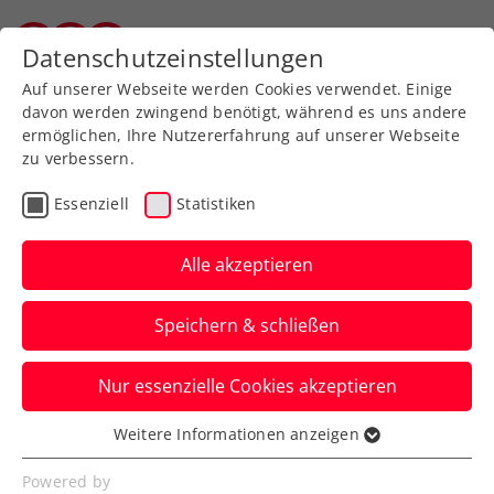
Zurück zur Newsübersicht
Datenschutzeinstellungen
Salzburger Tennisverband
Auf unserer Webseite werden Cookies verwendet. Einige
davon werden zwingend benötigt, während es uns andere
ermöglichen, Ihre Nutzererfahrung auf unserer Webseite
zu verbessern.
Davis Cup
Essenziell
Statistiken
„Das wäre unglaublich“:
Melzer träumt von Davis-
Alle akzeptieren
Cup-Coup gegen Finnland
Speichern & schließen
Der Niederösterreicher skizziert auch eine
Nur essenzielle Cookies akzeptieren
klare Marschroute, wie der Erfolg
gelingen soll.
Weitere Informationen anzeigen
Essenziell
Verfasst von: Manuel Wachta, 25.01.2025
Essenzielle Cookies werden für grundlegende
Powered by