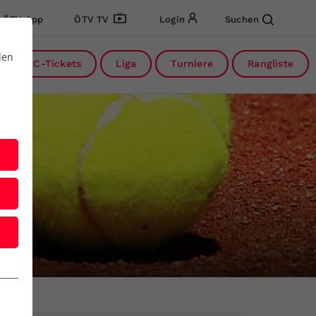
ÖTV App
ÖTV TV
Login
Suchen
den
DC-Tickets
Liga
Turniere
Rangliste