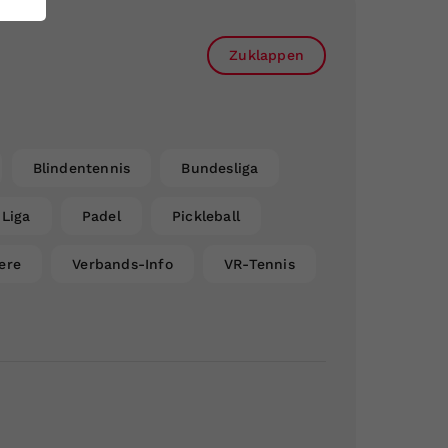
Zuklappen
Blindentennis
Bundesliga
Liga
Padel
Pickleball
ere
Verbands-Info
VR-Tennis