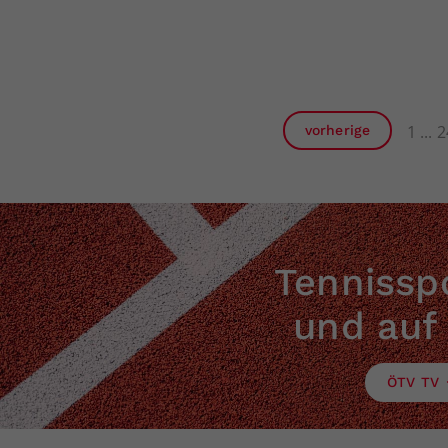
1
2
vorherige
Tennisspo
und auf
ÖTV TV