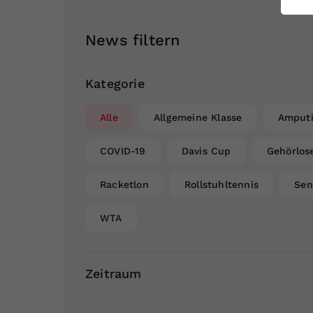
ei
News filtern
S
Kategorie
Alle
Allgemeine Klasse
Amputi
COVID-19
Davis Cup
Gehörlos
Racketlon
Rollstuhltennis
Sen
WTA
Zeitraum