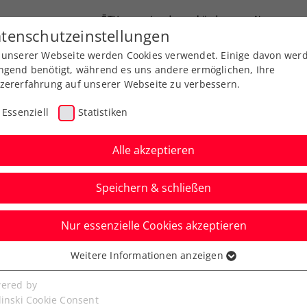
ÖTV
Landesverbände
News
tenschutzeinstellungen
 unserer Webseite werden Cookies verwendet. Einige davon wer
Ausbildung
Services
Über uns
ngend benötigt, während es uns andere ermöglichen, Ihre
zererfahrung auf unserer Webseite zu verbessern.
Essenziell
Statistiken
Alle akzeptieren
Aktuelle News
Speichern & schließen
Nur essenzielle Cookies akzeptieren
Weitere Informationen anzeigen
ssenziell
senzielle Cookies werden für grundlegende Funktionen der
ered by
bseite benötigt. Dadurch ist gewährleistet, dass die Webseite
linski Cookie Consent