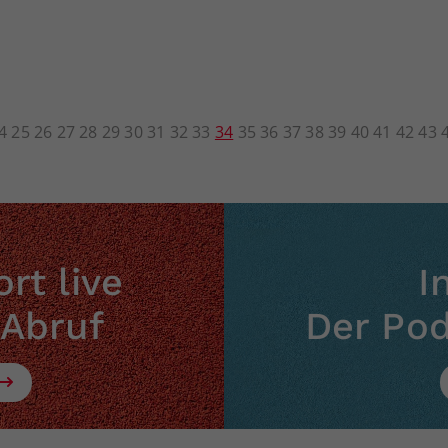
4
25
26
27
28
29
30
31
32
33
34
35
36
37
38
39
40
41
42
43
rt live
I
 Abruf
Der Po