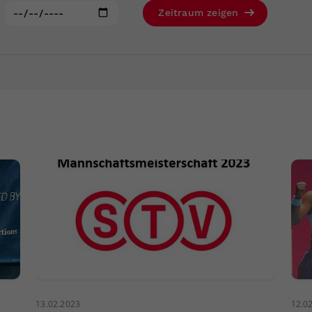
Zweck
generierte ID, für die historische Speicherung
:
Zeitraum zeigen
Ihrer vorgenommen Einstellungen, falls der
Webseiten-Betreiber dies eingestellt hat.
13.02.2023
12.0