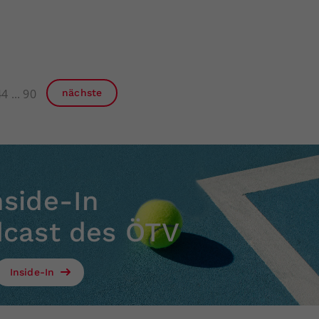
44
90
nächste
nside-In
dcast des ÖTV
Inside-In