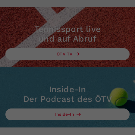
Tennissport live
und auf Abruf
ÖTV TV
Inside-In
Der Podcast des ÖTV
Inside-In