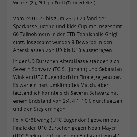
Wenzel (2.), Philipp Postl (Turnierleiter)
Dieser Wert speichert Ihre Consent-
Einstellungen. Unter anderem eine
Vom 24.03.23 bis zum 26.03.23 fand der
zufällig generierte ID, für die
Sparkasse Jugend und Kids Cup mit insgesamt
Zweck
historische Speicherung Ihrer
60 Teilnehmern in der ETB-Tennishalle Gnigl
vorgenommen Einstellungen, falls der
Webseiten-Betreiber dies eingestellt
statt. Insgesamt wurden 8 Bewerbe in den
hat.
Altersklassen von U9 bis U18 ausgetragen.
In der U9 Burschen Altersklasse standen sich
Severin Schwarz (TC St. Johann) und Sebastian
Winkler (UTC Eugendorf) im Finale gegenüber.
Es war ein hart umkämpftes Match, aber
letztendlich konnte sich Severin Schwarz mit
einem Endstand von 2:4, 4:1, 10:6 durchsetzen
und den Sieg erringen.
Felix Größwang (UTC Eugendorf) gewann das
Finale der U10 Burschen gegen Noah Mayer
(UTC Seekirchen) mit einem Endstand von 4:1,