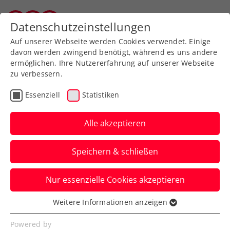
Zurück zur Newsübersicht
Datenschutzeinstellungen
Salzburger Tennisverband
Auf unserer Webseite werden Cookies verwendet. Einige
davon werden zwingend benötigt, während es uns andere
ermöglichen, Ihre Nutzererfahrung auf unserer Webseite
zu verbessern.
Turniere
Kids & Jugend
Essenziell
Statistiken
Viele Salzburger Siege
beim Sparkasse-Jugend
Alle akzeptieren
und Kids Cup in Gnigl
Speichern & schließen
Insgesamt kämpften 60 Teilnehmer in 8
Nur essenzielle Cookies akzeptieren
Bewerben (U9 bis U18) um den Sieg beim
Sparkasse Jugend und Kids Cup in Gnigl.
Weitere Informationen anzeigen
Essenziell
Verfasst von: Julian Siponen, 28.03.2023
Essenzielle Cookies werden für grundlegende
Powered by