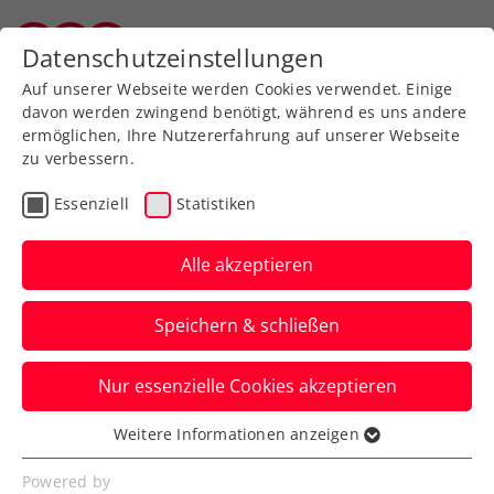
Datenschutzeinstellungen
Salzburger Tennisverband
Auf unserer Webseite werden Cookies verwendet. Einige
davon werden zwingend benötigt, während es uns andere
ermöglichen, Ihre Nutzererfahrung auf unserer Webseite
zu verbessern.
Aktuelle News
Essenziell
Statistiken
Alle akzeptieren
Speichern & schließen
Nur essenzielle Cookies akzeptieren
Weitere Informationen anzeigen
Essenziell
News filtern
Essenzielle Cookies werden für grundlegende
Powered by