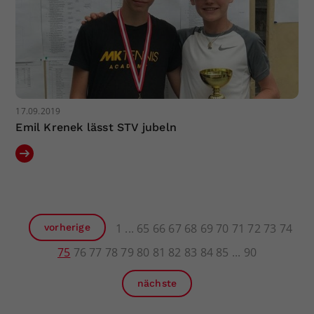
17.09.2019
Emil Krenek lässt STV jubeln
1
65
66
67
68
69
70
71
72
73
74
vorherige
75
76
77
78
79
80
81
82
83
84
85
90
nächste