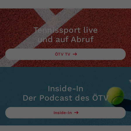
Tennissport live
und auf Abruf
ÖTV TV
Inside-In
Der Podcast des ÖTV
Inside-In