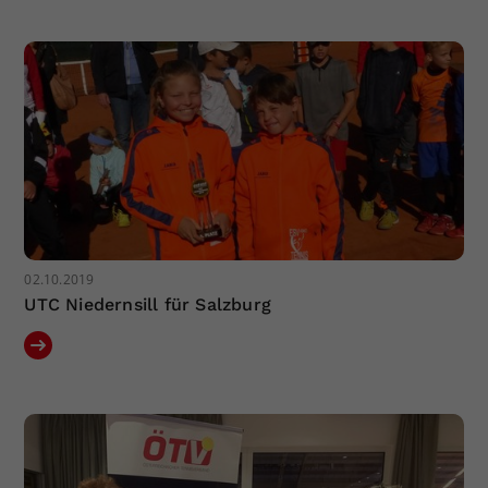
Dieser Wert speichert Ihre Consent-
Einstellungen. Unter anderem eine
zufällig generierte ID, für die
Zweck
historische Speicherung Ihrer
vorgenommen Einstellungen, falls der
Webseiten-Betreiber dies eingestellt
hat.
02.10.2019
UTC Niedernsill für Salzburg