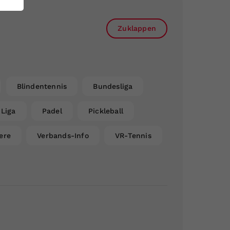
Zuklappen
Blindentennis
Bundesliga
Liga
Padel
Pickleball
ere
Verbands-Info
VR-Tennis