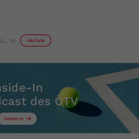
68
90
nächste
nside-In
dcast des ÖTV
Inside-In