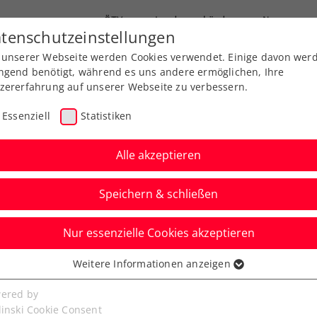
ÖTV
Landesverbände
News
tenschutzeinstellungen
 unserer Webseite werden Cookies verwendet. Einige davon wer
Ausbildung
Services
Über uns
ngend benötigt, während es uns andere ermöglichen, Ihre
zererfahrung auf unserer Webseite zu verbessern.
Essenziell
Statistiken
Alle akzeptieren
Aktuelle News
Speichern & schließen
Nur essenzielle Cookies akzeptieren
Weitere Informationen anzeigen
ssenziell
senzielle Cookies werden für grundlegende Funktionen der
ered by
bseite benötigt. Dadurch ist gewährleistet, dass die Webseite
linski Cookie Consent