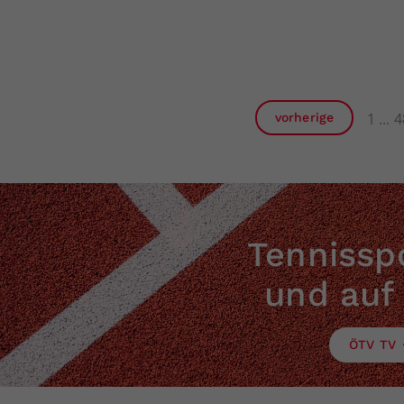
1
4
vorherige
Tennisspo
und auf
ÖTV TV