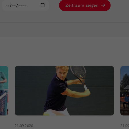
Zweck
generierte ID, für die historische Speicherung
:
Zeitraum zeigen
Ihrer vorgenommen Einstellungen, falls der
Webseiten-Betreiber dies eingestellt hat.
21.09.2020
21.0