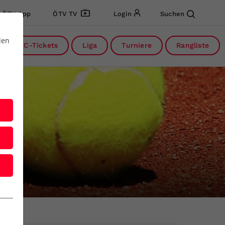
ÖTV App
ÖTV TV
Login
Suchen
den
DC-Tickets
Liga
Turniere
Rangliste