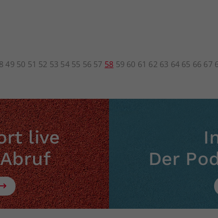
8
49
50
51
52
53
54
55
56
57
58
59
60
61
62
63
64
65
66
67
rt live
I
 Abruf
Der Po