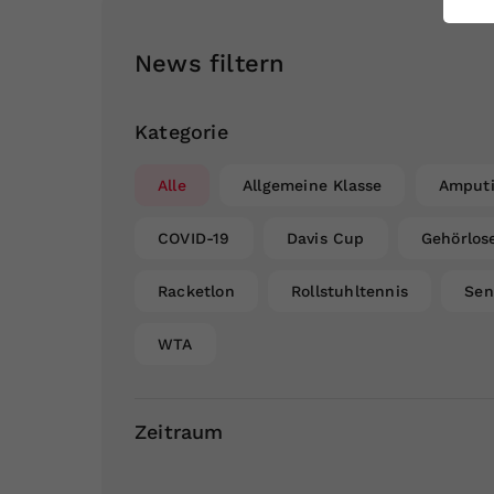
ei
News filtern
S
Kategorie
Alle
Allgemeine Klasse
Amputi
COVID-19
Davis Cup
Gehörlos
Racketlon
Rollstuhltennis
Sen
WTA
Zeitraum