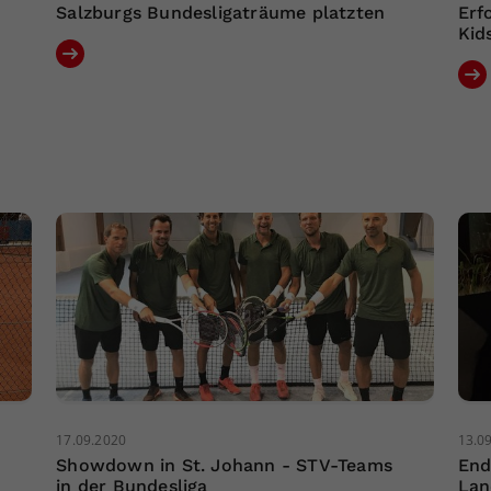
Salzburgs Bundesligaträume platzten
Erf
Kid
17.09.2020
13.0
Showdown in St. Johann - STV-Teams
End
in der Bundesliga
Lan