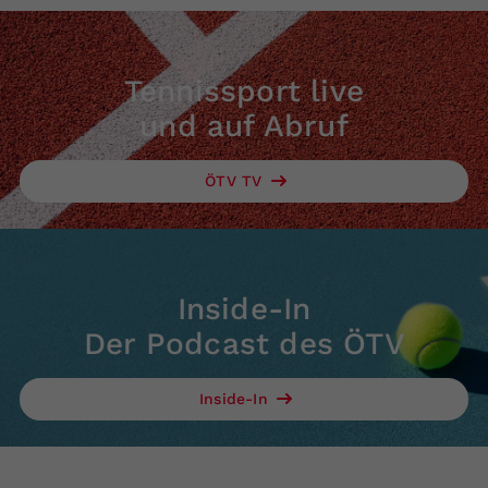
Tennissport live
und auf Abruf
ÖTV TV
Inside-In
Der Podcast des ÖTV
Inside-In