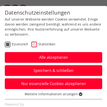
Datenschutzeinstellungen
Salzburger Tennisverband
Auf unserer Webseite werden Cookies verwendet. Einige
davon werden zwingend benötigt, während es uns andere
ermöglichen, Ihre Nutzererfahrung auf unserer Webseite
zu verbessern.
Aktuelle News
Essenziell
Statistiken
Alle akzeptieren
Speichern & schließen
Nur essenzielle Cookies akzeptieren
Weitere Informationen anzeigen
Essenziell
News filtern
Essenzielle Cookies werden für grundlegende
Powered by