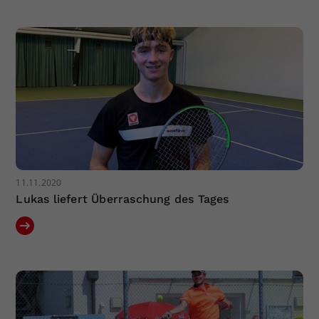
Dieser Wert speichert Ihre Consent-
Einstellungen. Unter anderem eine
zufällig generierte ID, für die
Zweck
historische Speicherung Ihrer
vorgenommen Einstellungen, falls der
Webseiten-Betreiber dies eingestellt
hat.
11.11.2020
Lukas liefert Überraschung des Tages