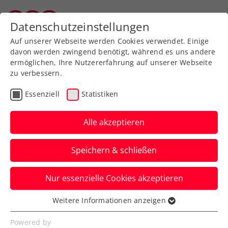
Datenschutzeinstellungen
Salzburger Tennisverband
Auf unserer Webseite werden Cookies verwendet. Einige
davon werden zwingend benötigt, während es uns andere
ermöglichen, Ihre Nutzererfahrung auf unserer Webseite
zu verbessern.
Aktuelle News
Essenziell
Statistiken
Alle akzeptieren
Speichern & schließen
Nur essenzielle Cookies akzeptieren
Weitere Informationen anzeigen
Essenziell
News filtern
Essenzielle Cookies werden für grundlegende
Powered by