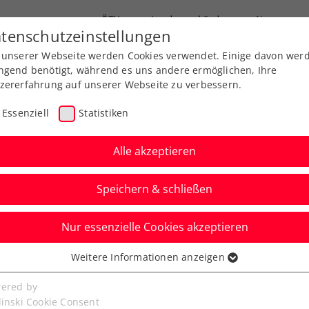
ÖTV
Landesverbände
News
tenschutzeinstellungen
 unserer Webseite werden Cookies verwendet. Einige davon wer
Ausbildung
Services
Über uns
ngend benötigt, während es uns andere ermöglichen, Ihre
zererfahrung auf unserer Webseite zu verbessern.
Essenziell
Statistiken
Alle akzeptieren
Speichern & schließen
 Jugend
Senioren
Nur essenzielle Cookies akzeptieren
:0! Grabher setzt
Weitere Informationen anzeigen
ssenziell
 Siegesserie fort
senzielle Cookies werden für grundlegende Funktionen der
ered by
bseite benötigt. Dadurch ist gewährleistet, dass die Webseite
linski Cookie Consent