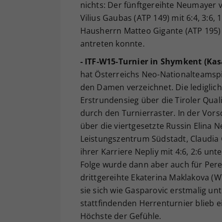
nichts: Der fünftgereihte Neumayer 
Vilius Gaubas (ATP 149) mit 6:4, 3:6,
Hausherrn Matteo Gigante (ATP 195)
antreten konnte.
- ITF-W15-Turnier in Shymkent (Kas
hat Österreichs Neo-Nationalteamspie
den Damen verzeichnet. Die lediglic
Erstrundensieg über die Tiroler Qual
durch den Turnierraster. In der Vorsc
über die viertgesetzte Russin Elina N
Leistungszentrum Südstadt, Claudia G
ihrer Karriere Nepliy mit 4:6, 2:6 un
Folge wurde dann aber auch für Perel
drittgereihte Ekaterina Maklakova (W
sie sich wie Gasparovic erstmalig unt
stattfindenden Herrenturnier blieb e
Höchste der Gefühle.