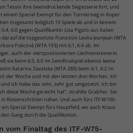
on Tessin ihre beeindruckende Siegesserie fort, und
t einem Special Exempt für den Turniersieg in Koper
rtien insgesamt lediglich 19 Spiele ab und in keinem
:4, 6:0 gegen Qualifikantin Lisa Pigato aus Italien
 darauf die topgesetzte Französin Leolia Jeanjean (WTA
arbora Palicová (WTA 193) mit 6:1, 6:4 ab. Im
ger, auch der viertpositionierten Liechtensteinerin
ß sie beim 6:3, 6:0 im Semifinalspiel ebenso keine
antin Katarina Zavatska (WTA 280) beim 6:1, 6:2 im
 mit der Woche und mit den letzten drei Wochen. Ich
 und ich habe das sehr, sehr gut umgesetzt. Ich bin
ch diese Woche gereicht hat“, strahlte Grabher. Sie
in Riesenschritten näher. Und auch fürs ITF-W100-
r ein Special Exempt fürs Hauptfeld, wo auch Kraus
 den Gang durch die Qualifikation.
en vom Finaltag des ITF-W75-