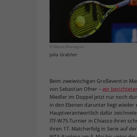
© Mattia Martegani
Julia Grabher
Beim zweiwöchigen Großevent in Mad
von Sebastian Ofner –
wir berichtete
Miedler im Doppel jetzt nur noch du
in den Ebenen darunter liegt wieder
Hauptverantwortlich dafür zeichnete 
ITF-W75-Turnier in Chiasso ihren sch
ihren 17. Matcherfolg in Serie auf der
WTA-Ranking am 5. Mai bis unter die