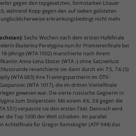
verlor gegen den topgesetzten, formstarken Litauer
 1:6, während Kopp gegen den auf sieben gelisteten
 unglücklicherweise erkrankungsbedingt nicht mehr
achstan):
Sechs Wochen nach dem ersten Halbfinale
lerin Ekaterina Perelygina nun ihr Premierenfinale bei
h 18-Jährige (WTA 1002) marschierte nach ihrem
ifikantin Anna-Lena Ebster (WTA -) ohne Satzverlust
hlussrunde revanchierte sie dann durch ein 7:5, 7:6 (5)
epliy (WTA 683) ihre Trainingspartnerin im ÖTV-
asparovic (WTA 1017), die im dritten Viertelfinale
terlegen gewesen war. Die vierte russische Gegnerin in
ygina zum Stolperstein: Mit einem 4:6, 3:6 gegen die
TA 551) verpasste sie den ersten Titel. Dennoch wird
er die Top 1000 der Welt schieben. Im parallel
in Achtelfinale für Gregor Ramskogler (ATP 944) das