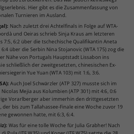
folgserlebnis. Hier gibt es die Zusammenfassung von
onalen Turnieren im Ausland.
al):
Nach zuletzt drei Achtelfinals in Folge auf WTA-
pordà und Oeiras schrieb Sinja Kraus am letzteren
 7:5, 6:2 über die tschechische Qualifikantin Aneta
 6:4 über die Serbin Nina Stojanovic (WTA 175) zog die
der Nähe von Portugals Hauptstadt Lissabon ins
sie schließlich der zweitgesetzten, chinesischen Ex-
iersiegerin Yue Yuan (WTA 103) mit 1:6, 3:6.
SA):
Auch Joel Schwärzler (ATP 327) musste sich im
icolas Mejia aus Kolumbien (ATP 301) mit 4:6, 0:6
rige Vorarlberger aber immerhin den drittgesetzten
, der bis zum Tallahassee-Finale eine Woche zuvor 19
ne gewonnen hatte, mit 6:3, 6:4.
iz):
Was für eine tolle Woche für Julia Grabher! Nach
di Pula (ITF W35) und Koper (ITF W75) setzte die 28