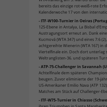
bereits das einzige rot-weiß-rote Er
Kalenderwoche 17 von den internati
- ITF-W100-Turnier in Oeiras (Portug
125-Ebene in Antalya, La Bisbal d’Em
Austragungsort erneut an. Dank eines
Kucmová (WTA 347) und eines 7:6 (2),
achtgereihte Wienerin (WTA 167) in 
Viertelfinale ein. Doch dort unterlag 
Weltranglisten-36. und späteren Turn
- ATP-75-Challenger in Savannah (U
Achtelfinale dem späteren Champion N
beugen. Zuvor eliminierte der 19-jäh
US-Amerikaner Emilio Nava (ATP 132)
Matches am Stück auf Challenger-Ebe
- ITF-W75-Turnier in Chiasso (Schwe
ihren Triumphen in Santa Margherita 