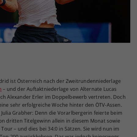
Zweck
generierte ID, für die historische Speicherung
Ihrer vorgenommen Einstellungen, falls der
Webseiten-Betreiber dies eingestellt hat.
rid ist Österreich nach der Zweitrundenniederlage
n
– und der Auftaktniederlage von Alternate Lucas
rch Alexander Erler im Doppelbewerb vertreten. Doch
 eine sehr erfolgreiche Woche hinter den ÖTV-Assen.
Julia Grabher: Denn die Vorarlbergerin feierte beim
on dritten Titelgewinn allein in diesem Monat sowie
 Tour – und dies bei 34:0 in Sätzen. Sie wird nun im
 Top 200 zurückkehren. Das war jedoch keineswegs