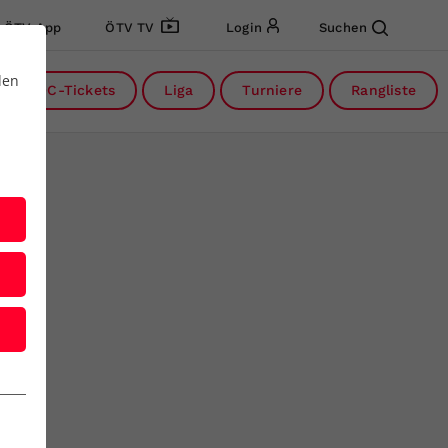
ÖTV App
ÖTV TV
Login
Suchen
den
DC-Tickets
Liga
Turniere
Rangliste