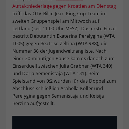
Auftaktniederlage gegen Kroatien am Dienstag
Dieser Wert speichert Ihre Consent-
trifft das ÖTV-Billie-Jean-King-Cup-Team im
Einstellungen. Unter anderem eine
zufällig generierte ID, für die
zweiten Gruppenspiel am Mittwoch auf
Zweck
historische Speicherung Ihrer
Lettland (seit 11:00 Uhr MESZ). Das erste Einzel
vorgenommen Einstellungen, falls der
bestritt Debütantin Ekaterina Perelygina (WTA
Webseiten-Betreiber dies eingestellt
1005) gegen Beatrise Zeltina (WTA 988), die
hat.
Nummer 36 der Jugendweltrangliste. Nach
einer 20-minütigen Pause kam es danach zum
Einserduell zwischen Julia Grabher (WTA 340)
und Darja Semenistaja (WTA 131). Beim
Spielstand von 0:2 wurden für das Doppel zum
Abschluss schließlich Arabella Koller und
Perelygina gegen Semenistaja und Keisija
Berzina aufgestellt.