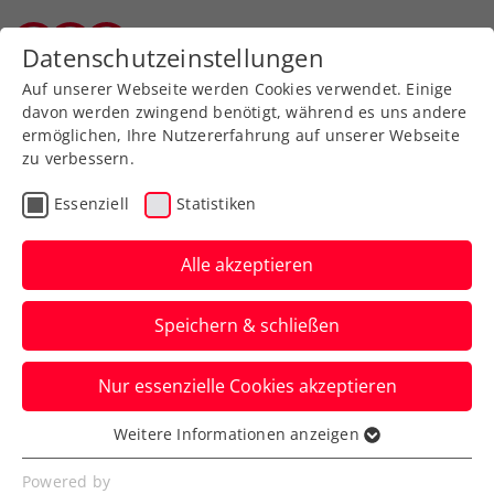
Zurück zur Newsübersicht
Datenschutzeinstellungen
Salzburger Tennisverband
Auf unserer Webseite werden Cookies verwendet. Einige
davon werden zwingend benötigt, während es uns andere
ermöglichen, Ihre Nutzererfahrung auf unserer Webseite
zu verbessern.
Billie Jean King Cup
Essenziell
Statistiken
Billie Jean King Cup:
Österreich – Lettland
Alle akzeptieren
jetzt im Livestream
Speichern & schließen
Das zweite Gruppenspiel der ÖTV-Damen
Nur essenzielle Cookies akzeptieren
in der Europa/Afrika-Gruppe I in Vilnius
gibt es live auf ÖTV TV.
Weitere Informationen anzeigen
Essenziell
Verfasst von: Manuel Wachta, 09.04.2025
Essenzielle Cookies werden für grundlegende
Powered by