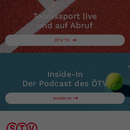
Tennissport live
und auf Abruf
ÖTV TV
Inside-In
Der Podcast des ÖTV
Inside-In