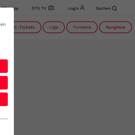
ÖTV App
ÖTV TV
Login
Suchen
den
DC-Tickets
Liga
Turniere
Rangliste