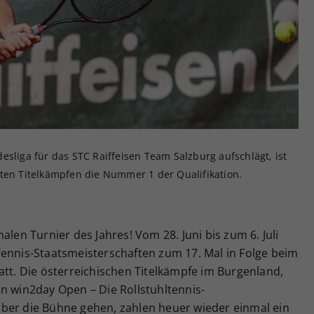
Zweck
generierte ID, für die historische Speicherung
Ihrer vorgenommen Einstellungen, falls der
Webseiten-Betreiber dies eingestellt hat.
esliga für das STC Raiffeisen Team Salzburg aufschlägt, ist
zten Titelkämpfen die Nummer 1 der Qualifikation.
alen Turnier des Jahres! Vom 28. Juni bis zum 6. Juli
Tennis-Staatsmeisterschaften zum 17. Mal in Folge beim
att. Die österreichischen Titelkämpfe im Burgenland,
n win2day Open – Die Rollstuhltennis-
) über die Bühne gehen, zahlen heuer wieder einmal ein