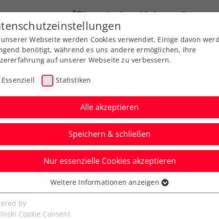
ÖTV
Landesverbände
News
tenschutzeinstellungen
 unserer Webseite werden Cookies verwendet. Einige davon wer
Ausbildung
Services
Über uns
ngend benötigt, während es uns andere ermöglichen, Ihre
zererfahrung auf unserer Webseite zu verbessern.
Essenziell
Statistiken
Alle akzeptieren
Speichern & schließen
meine Klasse
Turniere
Nur essenzielle Cookies akzeptieren
e: Startschuss zu
Weitere Informationen anzeigen
ssenziell
 Die Tennis-
senzielle Cookies werden für grundlegende Funktionen der
ered by
bseite benötigt. Dadurch ist gewährleistet, dass die Webseite
linski Cookie Consent