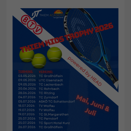
Dieser Wert speichert Ihre Consent-
Einstellungen. Unter anderem eine
zufällig generierte ID, für die
Zweck
historische Speicherung Ihrer
vorgenommen Einstellungen, falls der
Webseiten-Betreiber dies eingestellt
hat.