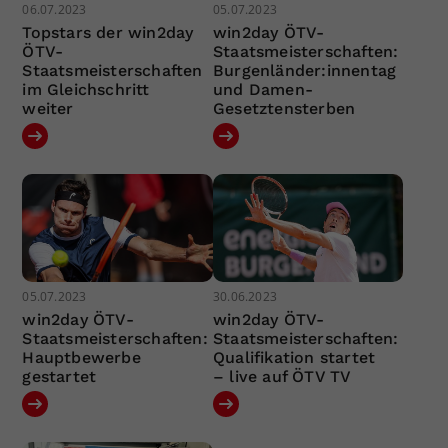
06.07.2023
05.07.2023
Topstars der win2day
win2day ÖTV-
ÖTV-
Staatsmeisterschaften:
Staatsmeisterschaften
Burgenländer:innentag
im Gleichschritt
und Damen-
weiter
Gesetztensterben
05.07.2023
30.06.2023
win2day ÖTV-
win2day ÖTV-
Staatsmeisterschaften:
Staatsmeisterschaften:
Hauptbewerbe
Qualifikation startet
gestartet
– live auf ÖTV TV