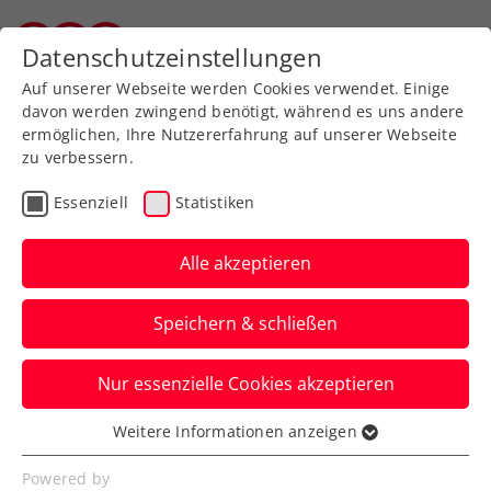
Zurück zur Newsübersicht
Datenschutzeinstellungen
Salzburger Tennisverband
Auf unserer Webseite werden Cookies verwendet. Einige
davon werden zwingend benötigt, während es uns andere
ermöglichen, Ihre Nutzererfahrung auf unserer Webseite
zu verbessern.
Turniere
Kids & Jugend
Essenziell
Statistiken
Alle THIEM Kids Trophys
2026 im Überblick
Alle akzeptieren
Anmelden und mitspielen 💪
Speichern & schließen
Verfasst von: Claudia Schlögl-Wandl, 22.05.2026
Nur essenzielle Cookies akzeptieren
Weitere Informationen anzeigen
Essenziell
Essenzielle Cookies werden für grundlegende
Powered by