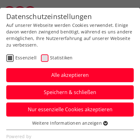
Zurück zur Newsübersicht
Datenschutzeinstellungen
Salzburger Tennisverband
Auf unserer Webseite werden Cookies verwendet. Einige
davon werden zwingend benötigt, während es uns andere
ermöglichen, Ihre Nutzererfahrung auf unserer Webseite
zu verbessern.
Davis Cup
Essenziell
Statistiken
Länderkampf gegen
Japan in Tokio auf
Alle akzeptieren
Hartplatz
Speichern & schließen
Der nächste Gegner des KURIER Austria
Nur essenzielle Cookies akzeptieren
Davis Cup Teams hat seine Wahl
getroffen.
Weitere Informationen anzeigen
Essenziell
Verfasst von: Redaktion, 08.12.2025
Essenzielle Cookies werden für grundlegende
Powered by