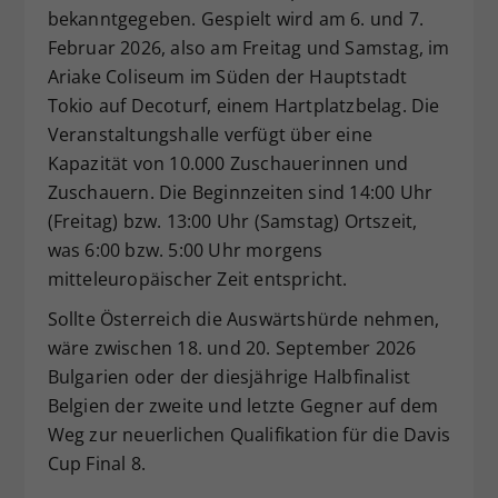
bekanntgegeben. Gespielt wird am 6. und 7.
Dieser Wert speichert Ihre Consent-
Februar 2026, also am Freitag und Samstag, im
Einstellungen. Unter anderem eine
zufällig generierte ID, für die
Ariake Coliseum im Süden der Hauptstadt
Zweck
historische Speicherung Ihrer
Tokio auf Decoturf, einem Hartplatzbelag. Die
vorgenommen Einstellungen, falls der
Veranstaltungshalle verfügt über eine
Webseiten-Betreiber dies eingestellt
Kapazität von 10.000 Zuschauerinnen und
hat.
Zuschauern. Die Beginnzeiten sind 14:00 Uhr
(Freitag) bzw. 13:00 Uhr (Samstag) Ortszeit,
was 6:00 bzw. 5:00 Uhr morgens
mitteleuropäischer Zeit entspricht.
Sollte Österreich die Auswärtshürde nehmen,
wäre zwischen 18. und 20. September 2026
Bulgarien oder der diesjährige Halbfinalist
Belgien der zweite und letzte Gegner auf dem
Weg zur neuerlichen Qualifikation für die Davis
Cup Final 8.