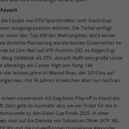
Favorit
ch die Equipe von ÖTV-Sportdirektor und -Davis-Cup-
guten Ausgangsposition wähnen. Die Türkei verfügt
ler unter den Top 400 der Weltrangliste, doch keiner
ne ähnliche Platzierung wie die besten Österreicher im
e ist Cem Ilkel auf ATP-Position 285, es folgen Ergi
d Altug Celikbilek als 373., danach klafft eine große Lücke
at allerdings ein Career High von Rang 144
 der letzten Jahre ist Marsel Ilhan, der 2015 bis auf
rungen war, mit 36 Jahren inzwischen aber nur noch an
 einem souveränen 4:0-Sieg beim Play-off in Irland die
t. Dort geht es nunmehr also um ein Ticket für die in
tionsrunde zu den Davis Cup Finals 2025. In einer
 wo man auf die Dienste von Sebastian Ofner (ATP 38),
TP 90) und die rot-weiß-roten Doppelasse Alexander