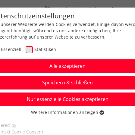
ÖTV
Landesverbände
News
tenschutzeinstellungen
 unserer Webseite werden Cookies verwendet. Einige davon wer
Ausbildung
Services
Über uns
ngend benötigt, während es uns andere ermöglichen, Ihre
zererfahrung auf unserer Webseite zu verbessern.
Essenziell
Statistiken
Alle akzeptieren
Speichern & schließen
Nur essenzielle Cookies akzeptieren
n die Türkei: Losglück
Weitere Informationen anzeigen
ssenziell
 im Davis Cup
senzielle Cookies werden für grundlegende Funktionen der
ered by
bseite benötigt. Dadurch ist gewährleistet, dass die Webseite
linski Cookie Consent