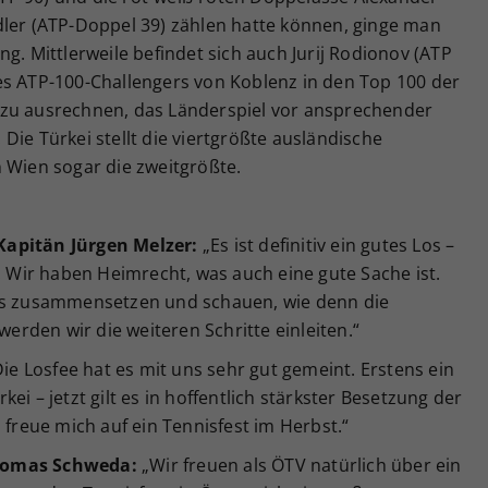
dler (ATP-Doppel 39) zählen hatte können, ginge man
g. Mittlerweile befindet sich auch Jurij Rodionov (ATP
es ATP-100-Challengers von Koblenz in den Top 100 der
azu ausrechnen, das Länderspiel vor ansprechender
Die Türkei stellt die viertgrößte ausländische
 Wien sogar die zweitgrößte.
Kapitän Jürgen Melzer:
„Es ist definitiv ein gutes Los –
Wir haben Heimrecht, was auch eine gute Sache ist.
oys zusammensetzen und schauen, wie denn die
rden wir die weiteren Schritte einleiten.“
ie Losfee hat es mit uns sehr gut gemeint. Erstens ein
ei – jetzt gilt es in hoffentlich stärkster Besetzung der
 freue mich auf ein Tennisfest im Herbst.“
Thomas Schweda:
„Wir freuen als ÖTV natürlich über ein