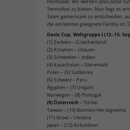
Heimspiel. Wir werden alles dafür tu
Tennisfest zu bieten. Nun liegt es e
Team gemeinsam zu entscheiden, auf
die am besten geeignete Facility ist.
Davis Cup, Weltgruppe I (13.-15. S
(1) Serbien – Griechenland
(2) Kroatien – Litauen
(3) Schweden – Indien
(4) Kasachstan – Dänemark
Polen – (5) Südkorea
(6) Schweiz – Peru
Ägypten – (7) Ungarn
Norwegen – (8) Portugal
(9) Österreich
– Türkei
Taiwan – (10) Bosnien-Herzegowina
(11) Israel – Ukraine
Japan – (12) Kolumbien