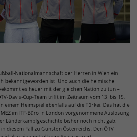
Zweck
generierte ID, für die historische Speicherung
Ihrer vorgenommen Einstellungen, falls der
Webseiten-Betreiber dies eingestellt hat.
Fußball-Nationalmannschaft der Herren in Wien ein
lich bekanntgeworden ist. Und auch die heimische
ekommt es heuer mit der gleichen Nation zu tun –
ÖTV-Davis-Cup-Team trifft im Zeitraum vom 13. bis 15.
n einem Heimspiel ebenfalls auf die Türkei. Das hat die
 MEZ im ITF-Büro in London vorgenommene Auslosung
er Länderkampfgeschichte bisher noch nicht gab,
 in diesem Fall zu Gunsten Österreichs. Den ÖTV-
eid also eine mittellange Reise erspart.