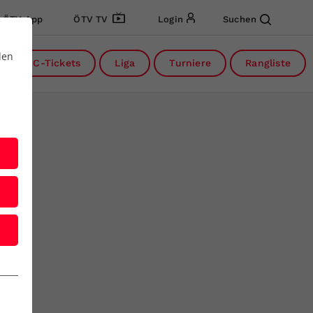
ÖTV App
ÖTV TV
Login
Suchen
den
DC-Tickets
Liga
Turniere
Rangliste