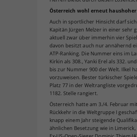
Österreich wohl erneut haushoher 
Auch in sportlicher Hinsicht darf si
Kapitän Jürgen Melzer in einer sehr 
aktuell zwar über immerhin vier Spie
davon besitzt auch nur annähernd ei
ATP-Ranking. Die Nummer eins im Land
Kirkin als 308., Yanki Erel als 332. un
bis zur Nummer 900 der Welt. Ilkel h
vorzuweisen. Bester türkischer Spieler
Platz 77 in der Weltrangliste vorged
1182. Stelle rangiert.
Österreich hatte am 3./4. Februar mit
Rückkehr in die Weltgruppe I geschaff
knapp einem Jahr steigende Qualifika
ähnlichen Besetzung wie in Limerick,
Ex-US-Open-Sieger Dominic Thiem (A