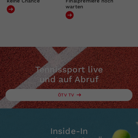
keine Chance
Finalpremiere noch
warten
Tennissport live
und auf Abruf
ÖTV TV
Inside-In