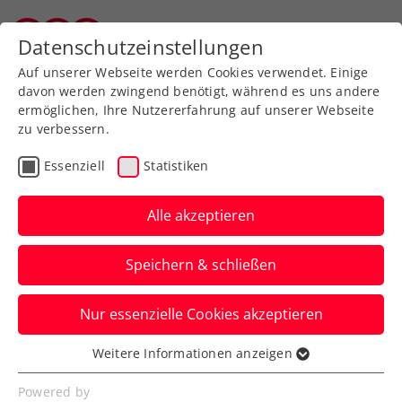
Zurück zur Newsübersicht
Datenschutzeinstellungen
Salzburger Tennisverband
Auf unserer Webseite werden Cookies verwendet. Einige
davon werden zwingend benötigt, während es uns andere
ermöglichen, Ihre Nutzererfahrung auf unserer Webseite
zu verbessern.
Turniere
ATP
Essenziell
Statistiken
ATP Córdoba: Ofner
gelingt Umstellung im
Alle akzeptieren
ersten Anlauf nicht
Speichern & schließen
Dafür gibt’s in Argentinien beim
Nur essenzielle Cookies akzeptieren
Doppelbewerb zumindest ein kleines rot-
weiß-rotes Erfolgserlebnis.
Weitere Informationen anzeigen
Essenziell
Verfasst von: Manuel Wachta, 09.02.2024
Essenzielle Cookies werden für grundlegende
Powered by