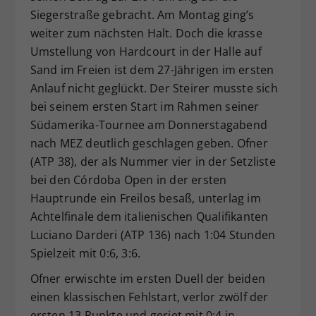
Siegerstraße gebracht. Am Montag ging’s
Dieser Wert speichert Ihre Consent-
weiter zum nächsten Halt. Doch die krasse
Einstellungen. Unter anderem eine
zufällig generierte ID, für die
Umstellung von Hardcourt in der Halle auf
Zweck
historische Speicherung Ihrer
Sand im Freien ist dem 27-Jährigen im ersten
vorgenommen Einstellungen, falls der
Anlauf nicht geglückt. Der Steirer musste sich
Webseiten-Betreiber dies eingestellt
bei seinem ersten Start im Rahmen seiner
hat.
Südamerika-Tournee am Donnerstagabend
nach MEZ deutlich geschlagen geben. Ofner
(ATP 38), der als Nummer vier in der Setzliste
bei den Córdoba Open in der ersten
Hauptrunde ein Freilos besaß, unterlag im
Achtelfinale dem italienischen Qualifikanten
Luciano Darderi (ATP 136) nach 1:04 Stunden
Spielzeit mit 0:6, 3:6.
Ofner erwischte im ersten Duell der beiden
einen klassischen Fehlstart, verlor zwölf der
ersten 13 Punkte und geriet mit 0:4 in