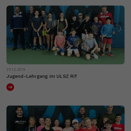
Dieser Wert speichert Ihre Consent-
Einstellungen. Unter anderem eine
zufällig generierte ID, für die
Zweck
historische Speicherung Ihrer
vorgenommen Einstellungen, falls der
Webseiten-Betreiber dies eingestellt
hat.
29.12.2019
Jugend-Lehrgang im ULSZ Rif