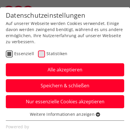
Datenschutzeinstellungen
Salzburger Tennisverband
Auf unserer Webseite werden Cookies verwendet. Einige
davon werden zwingend benötigt, während es uns andere
ermöglichen, Ihre Nutzererfahrung auf unserer Webseite
zu verbessern.
Aktuelle News
Essenziell
Statistiken
Alle akzeptieren
Speichern & schließen
Nur essenzielle Cookies akzeptieren
Weitere Informationen anzeigen
Essenziell
News filtern
Essenzielle Cookies werden für grundlegende
Powered by