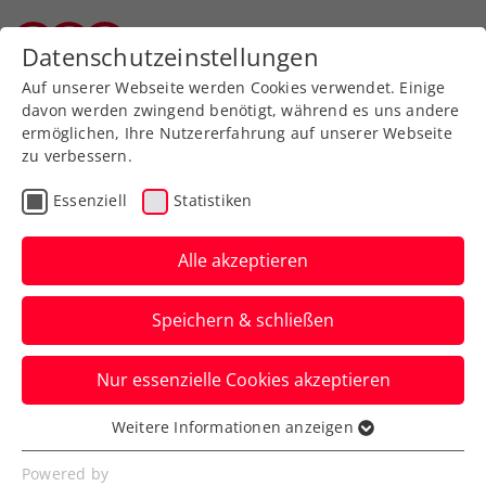
Datenschutzeinstellungen
Salzburger Tennisverband
Auf unserer Webseite werden Cookies verwendet. Einige
davon werden zwingend benötigt, während es uns andere
ermöglichen, Ihre Nutzererfahrung auf unserer Webseite
zu verbessern.
Aktuelle News
Essenziell
Statistiken
Alle akzeptieren
Speichern & schließen
Nur essenzielle Cookies akzeptieren
Weitere Informationen anzeigen
Essenziell
News filtern
Essenzielle Cookies werden für grundlegende
Powered by