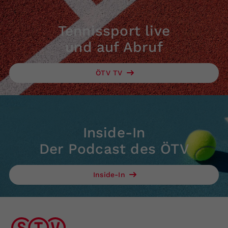
Tennissport live
und auf Abruf
ÖTV TV
Inside-In
Der Podcast des ÖTV
Inside-In