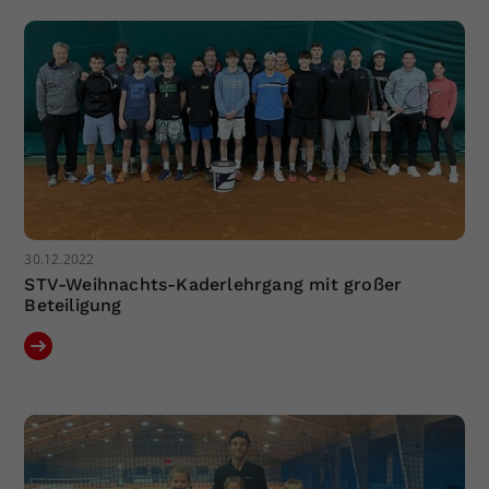
Dieser Wert speichert Ihre Consent-
Einstellungen. Unter anderem eine
zufällig generierte ID, für die
Zweck
historische Speicherung Ihrer
vorgenommen Einstellungen, falls der
Webseiten-Betreiber dies eingestellt
hat.
30.12.2022
STV-Weihnachts-Kaderlehrgang mit großer
Beteiligung