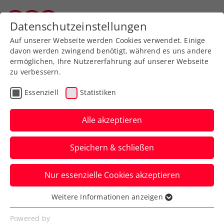
Datenschutzeinstellungen
Salzburger Tennisverband
Auf unserer Webseite werden Cookies verwendet. Einige
davon werden zwingend benötigt, während es uns andere
ermöglichen, Ihre Nutzererfahrung auf unserer Webseite
zu verbessern.
Aktuelle News
Essenziell
Statistiken
Alle akzeptieren
Speichern & schließen
Nur essenzielle Cookies akzeptieren
Weitere Informationen anzeigen
Essenziell
News filtern
Essenzielle Cookies werden für grundlegende
Powered by