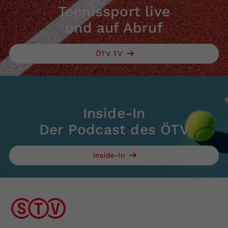
Tennissport live
und auf Abruf
ÖTV TV
Inside-In
Der Podcast des ÖTV
Inside-In