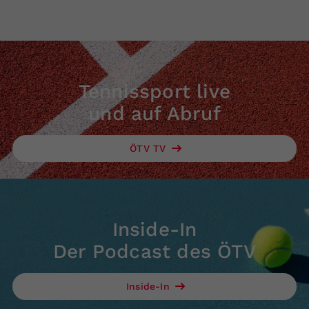
Tennissport live
und auf Abruf
ÖTV TV
Inside-In
Der Podcast des ÖTV
Inside-In