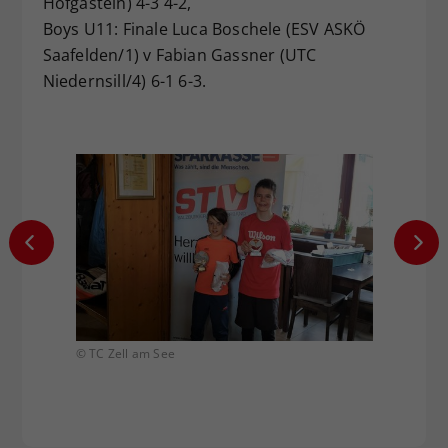
Hofgastein) 4-3 4-2,
Boys U11: Finale Luca Boschele (ESV ASKÖ
Saafelden/1) v Fabian Gassner (UTC
Niedernsill/4) 6-1 6-3.
© TC Zell am See
© TC Ze