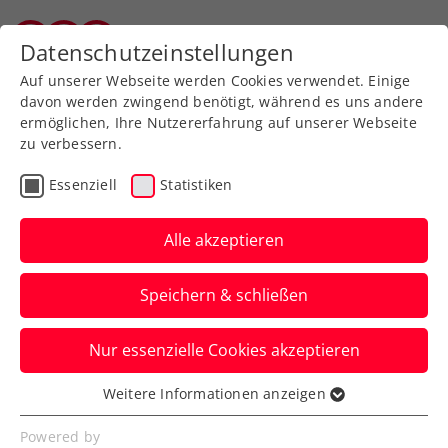
Zurück zur Newsübersicht
Datenschutzeinstellungen
Salzburger Tennisverband
Auf unserer Webseite werden Cookies verwendet. Einige
davon werden zwingend benötigt, während es uns andere
ermöglichen, Ihre Nutzererfahrung auf unserer Webseite
zu verbessern.
Turniere
Kids & Jugend
Essenziell
Statistiken
LM-Kids 2020: Viele
Nennungen - enge
Alle akzeptieren
Matches
Speichern & schließen
Wenn Qualität und Quantität
Nur essenzielle Cookies akzeptieren
einhergehen, wird oftmals Großes
daraus: das Tennisfest der Kids-LM 2020
Weitere Informationen anzeigen
Essenziell
in Zell am See
Essenzielle Cookies werden für grundlegende
Powered by