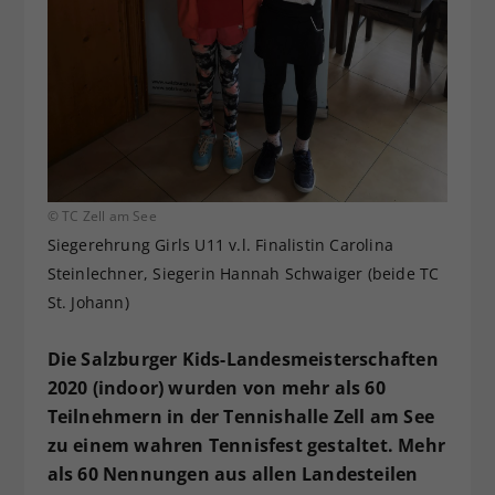
Dieser Wert speichert Ihre Consent-
Einstellungen. Unter anderem eine
zufällig generierte ID, für die
Zweck
historische Speicherung Ihrer
vorgenommen Einstellungen, falls der
Webseiten-Betreiber dies eingestellt
hat.
© TC Zell am See
Siegerehrung Girls U11 v.l. Finalistin Carolina
Steinlechner, Siegerin Hannah Schwaiger (beide TC
St. Johann)
Die Salzburger Kids-Landesmeisterschaften
2020 (indoor) wurden von mehr als 60
Teilnehmern in der Tennishalle Zell am See
zu einem wahren Tennisfest gestaltet. Mehr
als 60 Nennungen aus allen Landesteilen