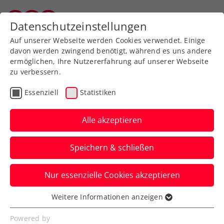
Zurück zur Newsübersicht
Datenschutzeinstellungen
Salzburger Tennisverband
Auf unserer Webseite werden Cookies verwendet. Einige
davon werden zwingend benötigt, während es uns andere
ermöglichen, Ihre Nutzererfahrung auf unserer Webseite
zu verbessern.
Wochenvorschau
Essenziell
Statistiken
Woche 17/2025: Wer?
Wann? Wo?
Alle akzeptieren
Lilli Tagger wagt aktuell den Spagat
Speichern & schließen
zwischen Juniorinnen- und Profitour.
Nur essenzielle Cookies akzeptieren
Verfasst von: , 20.04.2025
Weitere Informationen anzeigen
Essenziell
Essenzielle Cookies werden für grundlegende
Powered by