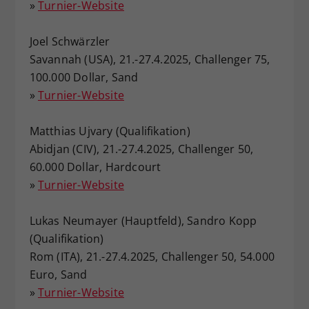
»
Turnier-Website
Dieser Wert speichert Ihre Consent-
Einstellungen. Unter anderem eine
Joel Schwärzler
zufällig generierte ID, für die
Savannah (USA), 21.-27.4.2025, Challenger 75,
Zweck
historische Speicherung Ihrer
100.000 Dollar, Sand
vorgenommen Einstellungen, falls der
Webseiten-Betreiber dies eingestellt
»
Turnier-Website
hat.
Matthias Ujvary (Qualifikation)
Abidjan (CIV), 21.-27.4.2025, Challenger 50,
60.000 Dollar, Hardcourt
»
Turnier-Website
Lukas Neumayer (Hauptfeld), Sandro Kopp
(Qualifikation)
Rom (ITA), 21.-27.4.2025, Challenger 50, 54.000
Euro, Sand
»
Turnier-Website