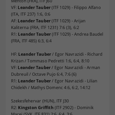
Menton (FRA), ITF J60
VF:
Leander Tauber
(ITF 1029) - Filippo Alfano
(ITA, ITF 237) 1:6, 0:6
AF:
Leander Tauber
(ITF 1029) - Arijan
Kaliterna (FRA, ITF 1231) 7:6 (3), 6:2
R1:
Leander Tauber
(ITF 1029) - Andrea Baudel
(FRA, ITF 485) 6:3, 6:4
HF:
Leander Tauber
/ Egor Navrazidi - Richard
Krizan / Tommaso Pedretti 1:6, 6:4, 8:10
VF:
Leander Tauber
/ Egor Navrazidi - Arman
Dubreuil / Octave Pujo 6:4, 7:6 (6)
R1:
Leander Tauber
/ Egor Navrazidi - Lilian
Chidekh / Mathys Domenc 4:6, 6:2, 14:12
Szekesfehervar (HUN), ITF J30
R2:
Kingston Griffith
(ITF 2902) - Dominik
Macej (SVK, ITF 831) 2:6, 6:4, 3:6