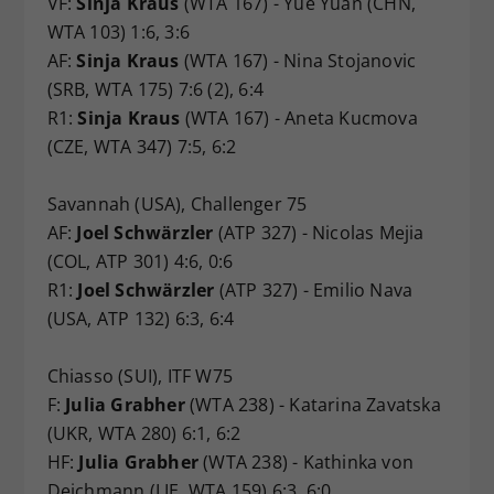
VF:
Sinja Kraus
(WTA 167) - Yue Yuan (CHN,
WTA 103) 1:6, 3:6
AF:
Sinja Kraus
(WTA 167) - Nina Stojanovic
(SRB, WTA 175) 7:6 (2), 6:4
R1:
Sinja Kraus
(WTA 167) - Aneta Kucmova
(CZE, WTA 347) 7:5, 6:2
Savannah (USA), Challenger 75
AF:
Joel Schwärzler
(ATP 327) - Nicolas Mejia
(COL, ATP 301) 4:6, 0:6
R1:
Joel Schwärzler
(ATP 327) - Emilio Nava
(USA, ATP 132) 6:3, 6:4
Chiasso (SUI), ITF W75
F:
Julia Grabher
(WTA 238) - Katarina Zavatska
(UKR, WTA 280) 6:1, 6:2
HF:
Julia Grabher
(WTA 238) - Kathinka von
Deichmann (LIE, WTA 159) 6:3, 6:0