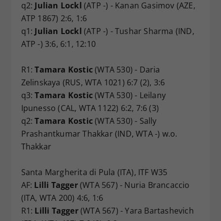
q2:
Julian Lockl
(ATP -) - Kanan Gasimov (AZE,
ATP 1867) 2:6, 1:6
q1:
Julian Lockl
(ATP -) - Tushar Sharma (IND,
ATP -) 3:6, 6:1, 12:10
R1:
Tamara Kostic
(WTA 530) - Daria
Zelinskaya (RUS, WTA 1021) 6:7 (2), 3:6
q3:
Tamara Kostic
(WTA 530) - Leilany
Ipunesso (CAL, WTA 1122) 6:2, 7:6 (3)
q2:
Tamara Kostic
(WTA 530) - Sally
Prashantkumar Thakkar (IND, WTA -) w.o.
Thakkar
Santa Margherita di Pula (ITA), ITF W35
AF:
Lilli Tagger
(WTA 567) - Nuria Brancaccio
(ITA, WTA 200) 4:6, 1:6
R1:
Lilli Tagger
(WTA 567) - Yara Bartashevich