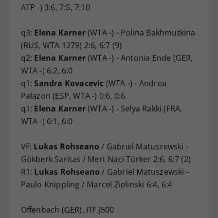
ATP -) 3:6, 7:5, 7:10
q3:
Elena Karner
(WTA -) - Polina Bakhmutkina
(RUS, WTA 1279) 2:6, 6:7 (9)
q2:
Elena Karner
(WTA -) - Antonia Ende (GER,
WTA -) 6:2, 6:0
q1:
Sandra Kovacevic
(WTA -) - Andrea
Palazon (ESP, WTA -) 0:6, 0:6
q1:
Elena Karner
(WTA -) - Selya Rakki (FRA,
WTA -) 6:1, 6:0
VF:
Lukas Rohseano
/ Gabriel Matuszewski -
Gökberk Saritas / Mert Naci Türker 2:6, 6:7 (2)
R1:
Lukas Rohseano
/ Gabriel Matuszewski -
Paulo Knippling / Marcel Zielinski 6:4, 6:4
Offenbach (GER), ITF J500