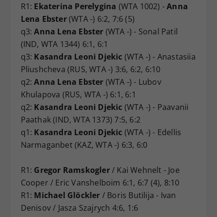
R1:
Ekaterina Perelygina
(WTA 1002) -
Anna
Lena Ebster
(WTA -) 6:2, 7:6 (5)
q3:
Anna Lena Ebster
(WTA -) - Sonal Patil
(IND, WTA 1344) 6:1, 6:1
q3:
Kasandra Leoni Djekic
(WTA -) - Anastasiia
Pliushcheva (RUS, WTA -) 3:6, 6:2, 6:10
q2:
Anna Lena Ebster
(WTA -) - Lubov
Khulapova (RUS, WTA -) 6:1, 6:1
q2:
Kasandra Leoni Djekic
(WTA -) - Paavanii
Paathak (IND, WTA 1373) 7:5, 6:2
q1:
Kasandra Leoni Djekic
(WTA -) - Edellis
Narmaganbet (KAZ, WTA -) 6:3, 6:0
R1:
Gregor Ramskogler
/ Kai Wehnelt - Joe
Cooper / Eric Vanshelboim 6:1, 6:7 (4), 8:10
R1:
Michael Glöckler
/ Boris Butilija - Ivan
Denisov / Jasza Szajrych 4:6, 1:6