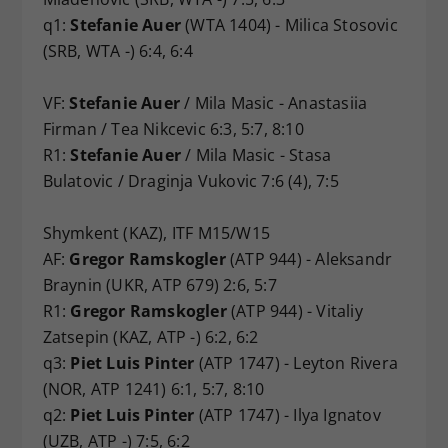
q1:
Stefanie Auer
(WTA 1404) - Milica Stosovic
(SRB, WTA -) 6:4, 6:4
VF:
Stefanie Auer
/ Mila Masic - Anastasiia
Firman / Tea Nikcevic 6:3, 5:7, 8:10
R1:
Stefanie Auer
/ Mila Masic - Stasa
Bulatovic / Draginja Vukovic 7:6 (4), 7:5
Shymkent (KAZ), ITF M15/W15
AF:
Gregor Ramskogler
(ATP 944) - Aleksandr
Braynin (UKR, ATP 679) 2:6, 5:7
R1:
Gregor Ramskogler
(ATP 944) - Vitaliy
Zatsepin (KAZ, ATP -) 6:2, 6:2
q3:
Piet Luis Pinter
(ATP 1747) - Leyton Rivera
(NOR, ATP 1241) 6:1, 5:7, 8:10
q2:
Piet Luis Pinter
(ATP 1747) - Ilya Ignatov
(UZB, ATP -) 7:5, 6:2