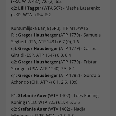
(FRA, WTA 487) 7:6 (2), 6:2
q2:
Lilli Tagger
(WTA 567) - Masha Lazarenko
(UKR, WTA -) 6:4, 6:2
Kursumlijska Banja (SRB), ITF M15/W15
R1:
Gregor Hausberger
(ATP 1779) - Samuele
Seghetti (ITA, ATP 1431) 6:7 (0), 1:6
q3:
Gregor Hausberger
(ATP 1779) - Carlos
Giraldi (ESP, ATP 1547) 6:3, 6:4
q2:
Gregor Hausberger
(ATP 1779) - Tristan
Stringer (USA, ATP 1240) 7:5, 6:4
q1:
Gregor Hausberger
(ATP 1782) - Gonzalo
Achondo (CHI, ATP -) 6:1, 2:6, 10:6
R1:
Stefanie Auer
(WTA 1402) - Loes Ebeling
Koning (NED, WTA 723) 6:3, 4:6, 3:6
q2:
Stefanie Auer
(WTA 1402) - Nadja
Mladenovic (SRB, WTA -) 7:5, 6:3