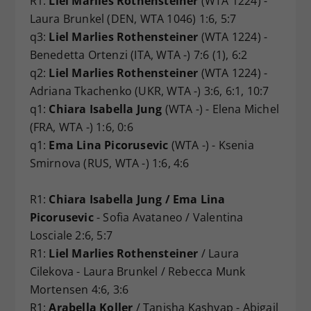
R1:
Liel Marlies Rothensteiner
(WTA 1224) -
Laura Brunkel (DEN, WTA 1046) 1:6, 5:7
q3:
Liel Marlies Rothensteiner
(WTA 1224) -
Benedetta Ortenzi (ITA, WTA -) 7:6 (1), 6:2
q2:
Liel Marlies Rothensteiner
(WTA 1224) -
Adriana Tkachenko (UKR, WTA -) 3:6, 6:1, 10:7
q1:
Chiara Isabella Jung
(WTA -) - Elena Michel
(FRA, WTA -) 1:6, 0:6
q1:
Ema Lina Picorusevic
(WTA -) - Ksenia
Smirnova (RUS, WTA -) 1:6, 4:6
R1:
Chiara Isabella Jung / Ema Lina
Picorusevic
- Sofia Avataneo / Valentina
Losciale 2:6, 5:7
R1:
Liel Marlies Rothensteiner
/ Laura
Cilekova - Laura Brunkel / Rebecca Munk
Mortensen 4:6, 3:6
R1:
Arabella Koller
/ Tanisha Kashyap - Abigail