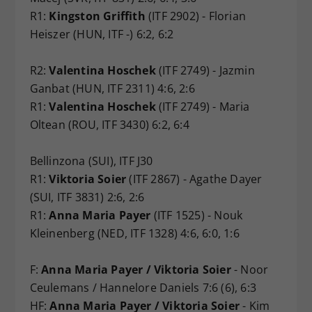
R1:
Kingston Griffith
(ITF 2902) - Florian
Heiszer (HUN, ITF -) 6:2, 6:2
R2:
Valentina Hoschek
(ITF 2749) - Jazmin
Ganbat (HUN, ITF 2311) 4:6, 2:6
R1:
Valentina Hoschek
(ITF 2749) - Maria
Oltean (ROU, ITF 3430) 6:2, 6:4
Bellinzona (SUI), ITF J30
R1:
Viktoria Soier
(ITF 2867) - Agathe Dayer
(SUI, ITF 3831) 2:6, 2:6
R1:
Anna Maria Payer
(ITF 1525) - Nouk
Kleinenberg (NED, ITF 1328) 4:6, 6:0, 1:6
F:
Anna Maria Payer / Viktoria Soier
- Noor
Ceulemans / Hannelore Daniels 7:6 (6), 6:3
HF:
Anna Maria Payer / Viktoria Soier
- Kim