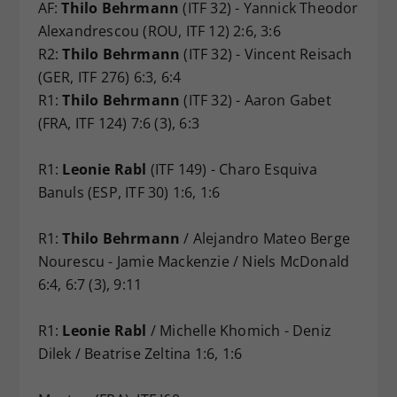
AF:
Thilo Behrmann
(ITF 32) - Yannick Theodor
Alexandrescou (ROU, ITF 12) 2:6, 3:6
R2:
Thilo Behrmann
(ITF 32) - Vincent Reisach
(GER, ITF 276) 6:3, 6:4
R1:
Thilo Behrmann
(ITF 32) - Aaron Gabet
(FRA, ITF 124) 7:6 (3), 6:3
R1:
Leonie Rabl
(ITF 149) - Charo Esquiva
Banuls (ESP, ITF 30) 1:6, 1:6
R1:
Thilo Behrmann
/ Alejandro Mateo Berge
Nourescu - Jamie Mackenzie / Niels McDonald
6:4, 6:7 (3), 9:11
R1:
Leonie Rabl
/ Michelle Khomich - Deniz
Dilek / Beatrise Zeltina 1:6, 1:6