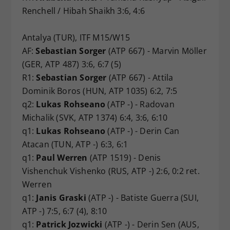
Renchell / Hibah Shaikh 3:6, 4:6
Antalya (TUR), ITF M15/W15
AF:
Sebastian Sorger
(ATP 667) - Marvin Möller
(GER, ATP 487) 3:6, 6:7 (5)
R1:
Sebastian Sorger
(ATP 667) - Attila
Dominik Boros (HUN, ATP 1035) 6:2, 7:5
q2:
Lukas Rohseano
(ATP -) - Radovan
Michalik (SVK, ATP 1374) 6:4, 3:6, 6:10
q1:
Lukas Rohseano
(ATP -) - Derin Can
Atacan (TUN, ATP -) 6:3, 6:1
q1:
Paul Werren
(ATP 1519) - Denis
Vishenchuk Vishenko (RUS, ATP -) 2:6, 0:2 ret.
Werren
q1:
Janis Graski
(ATP -) - Batiste Guerra (SUI,
ATP -) 7:5, 6:7 (4), 8:10
q1:
Patrick Jozwicki
(ATP -) - Derin Sen (AUS,