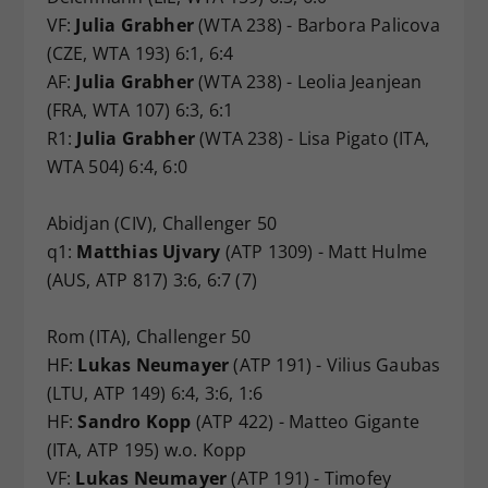
VF:
Julia Grabher
(WTA 238) - Barbora Palicova
(CZE, WTA 193) 6:1, 6:4
AF:
Julia Grabher
(WTA 238) - Leolia Jeanjean
(FRA, WTA 107) 6:3, 6:1
R1:
Julia Grabher
(WTA 238) - Lisa Pigato (ITA,
WTA 504) 6:4, 6:0
Abidjan (CIV), Challenger 50
q1:
Matthias Ujvary
(ATP 1309) - Matt Hulme
(AUS, ATP 817) 3:6, 6:7 (7)
Rom (ITA), Challenger 50
HF:
Lukas Neumayer
(ATP 191) - Vilius Gaubas
(LTU, ATP 149) 6:4, 3:6, 1:6
HF:
Sandro Kopp
(ATP 422) - Matteo Gigante
(ITA, ATP 195) w.o. Kopp
VF:
Lukas Neumayer
(ATP 191) - Timofey