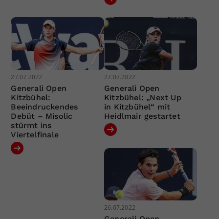
27.07.2022
27.07.2022
Generali Open
Generali Open
Kitzbühel:
Kitzbühel: „Next Up
Beeindruckendes
in Kitzbühel“ mit
Debüt – Misolic
Heidlmair gestartet
stürmt ins
Viertelfinale
26.07.2022
Generali Open