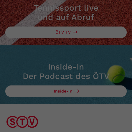
Tennissport live
und auf Abruf
ÖTV TV
Inside-In
Der Podcast des ÖTV
Inside-In