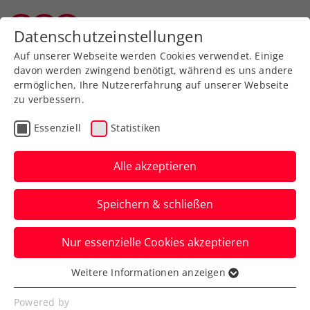
Zurück zur Newsübersicht
Datenschutzeinstellungen
Salzburger Tennisverband
Auf unserer Webseite werden Cookies verwendet. Einige
davon werden zwingend benötigt, während es uns andere
ermöglichen, Ihre Nutzererfahrung auf unserer Webseite
zu verbessern.
Turniere
Essenziell
Statistiken
Generali Open Kitzbühel:
Erster ATP-Sieg für
Alle akzeptieren
Misolic beim Kitz-Debüt,
Speichern & schließen
auch Rodionov weiter
Nur essenzielle Cookies akzeptieren
Für Letzteren ist es ebenfalls das erste
Hauptfeld-Erfolgserlebnis beim ATP-250-
Weitere Informationen anzeigen
Essenziell
Turnier in Tirol.
Essenzielle Cookies werden für grundlegende
Powered by