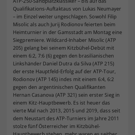
ATP-250-Sandplatzklassiker – bis auf das
Dieser Wert speichert Ihre Consent-
Qualifikations-Auftaktaus von Lukas Neumayer
Einstellungen. Unter anderem eine
– im Einzel weiter ungeschlagen. Sowohl Filip
zufällig generierte ID, für die
Misolic als auch Jurij Rodionov feierten beim
Zweck
historische Speicherung Ihrer
Heimturnier in der Gamsstadt am Montag eine
vorgenommen Einstellungen, falls der
Siegpremiere. Wildcard-Inhaber Misolic (ATP
Webseiten-Betreiber dies eingestellt
hat.
205) gelang bei seinem Kitzbühel-Debüt mit
einem 6:2, 7:6 (6) gegen den brasilianischen
Linkshänder Daniel Dutra da Silva (ATP 215)
der erste Hauptfeld-Erfolg auf der ATP-Tour,
Rodionov (ATP 145) indes mit einem 6:4, 6:2
gegen den argentinischen Qualifikanten
Hernan Casanova (ATP 321) sein erster Sieg in
einem Kitz-Hauptbewerb. Es ist heuer das
vierte Mal nach 2013, 2015 und 2019, dass seit
dem Neustart des ATP-Turniers im Jahre 2011
stolze fünf Österreicher im Kitzbühel-
Hauptbewerb stehen, mehr waren es seither