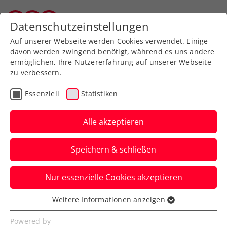
Zurück zur Newsübersicht
Datenschutzeinstellungen
Salzburger Tennisverband
Auf unserer Webseite werden Cookies verwendet. Einige
davon werden zwingend benötigt, während es uns andere
ermöglichen, Ihre Nutzererfahrung auf unserer Webseite
zu verbessern.
Turniere
Essenziell
Statistiken
Generali Open Kitzbühel:
Ofner niedergerungen –
Alle akzeptieren
Thiem beißt sich ins
Speichern & schließen
Viertelfinale
Nur essenzielle Cookies akzeptieren
Die Thiem-Mania in Tirol geht weiter: Der
Sieger von 2019 steht beim ATP-
Weitere Informationen anzeigen
Essenziell
Heimturnier unter den letzten Acht.
Essenzielle Cookies werden für grundlegende
Powered by