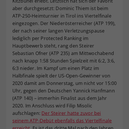
Kitzbühel erlebt. Letztlich hat sich der Favorit
Dieser Wert speichert Ihre Consent-
aber durchgesetzt: Dominic Thiem ist beim
Einstellungen. Unter anderem eine
ATP-250-Heimturnier in Tirol ins Viertelfinale
zufällig generierte ID, für die
eingezogen. Der Niederösterreicher (ATP 199),
Zweck
historische Speicherung Ihrer
der nach seiner langen Verletzungspause
vorgenommen Einstellungen, falls der
lediglich per Protected Ranking im
Webseiten-Betreiber dies eingestellt
hat.
Hauptbewerb steht, rang den Steirer
Sebastian Ofner (ATP 235) am Mittwochabend
nach knapp 1:58 Stunden Spielzeit mit 6:2, 3:6,
6:3 nieder. Im Kampf um einen Platz im
Halbfinale spielt der US-Open-Gewinner von
2020 damit am Donnerstag, um nicht vor 15:00
Uhr, gegen den Deutschen Yannick Hanfmann
(ATP 140) – immerhin Finalist aus dem Jahr
2020. Im Anschluss wird Filip Misolic
aufschlagen:
Der Steirer hatte zuvor bei
seinem ATP-Debüt ebenfalls das Viertelfinale
erreicht.
Es ist das dritte Mal nach den Jahren