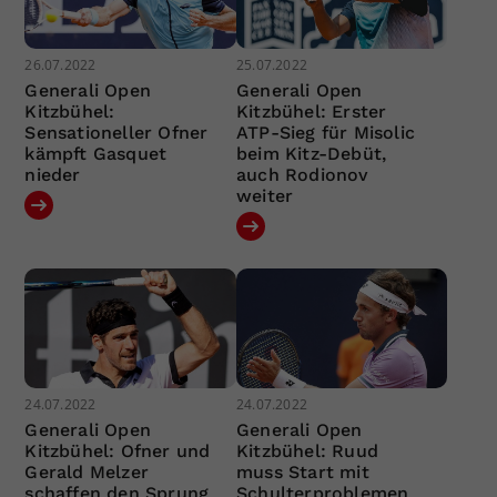
26.07.2022
25.07.2022
Generali Open
Generali Open
Kitzbühel:
Kitzbühel: Erster
Sensationeller Ofner
ATP-Sieg für Misolic
kämpft Gasquet
beim Kitz-Debüt,
nieder
auch Rodionov
weiter
24.07.2022
24.07.2022
Generali Open
Generali Open
Kitzbühel: Ofner und
Kitzbühel: Ruud
Gerald Melzer
muss Start mit
schaffen den Sprung
Schulterproblemen