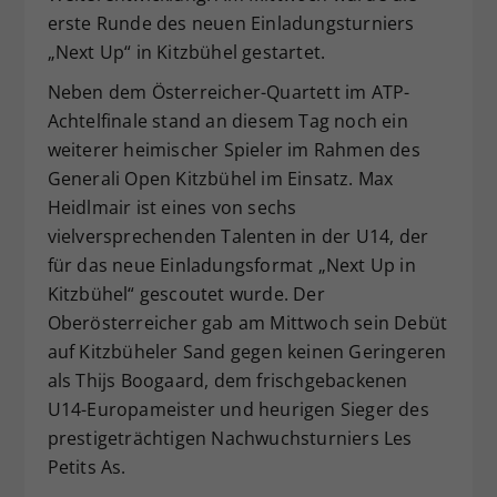
erste Runde des neuen Einladungsturniers
Dieser Wert speichert Ihre Consent-
„Next Up“ in Kitzbühel gestartet.
Einstellungen. Unter anderem eine
zufällig generierte ID, für die
Neben dem Österreicher-Quartett im ATP-
Zweck
historische Speicherung Ihrer
Achtelfinale stand an diesem Tag noch ein
vorgenommen Einstellungen, falls der
weiterer heimischer Spieler im Rahmen des
Webseiten-Betreiber dies eingestellt
hat.
Generali Open Kitzbühel im Einsatz. Max
Heidlmair ist eines von sechs
vielversprechenden Talenten in der U14, der
für das neue Einladungsformat „Next Up in
Kitzbühel“ gescoutet wurde. Der
Oberösterreicher gab am Mittwoch sein Debüt
auf Kitzbüheler Sand gegen keinen Geringeren
als Thijs Boogaard, dem frischgebackenen
U14-Europameister und heurigen Sieger des
prestigeträchtigen Nachwuchsturniers Les
Petits As.