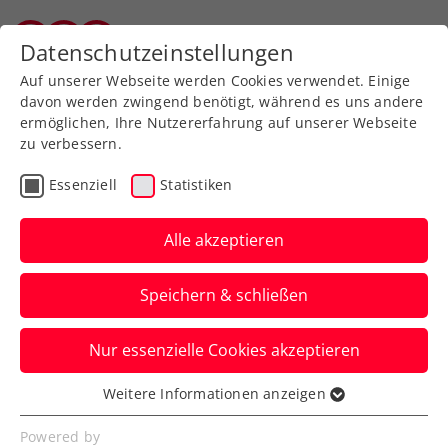
Zurück zur Newsübersicht
Datenschutzeinstellungen
Salzburger Tennisverband
Auf unserer Webseite werden Cookies verwendet. Einige
davon werden zwingend benötigt, während es uns andere
ermöglichen, Ihre Nutzererfahrung auf unserer Webseite
zu verbessern.
Turniere
Kids & Jugend
Essenziell
Statistiken
Generali Open Kitzbühel:
„Next Up in Kitzbühel“
Alle akzeptieren
mit Heidlmair gestartet
Speichern & schließen
Für die ÖTV-Nachwuchshoffnung setzt es
Nur essenzielle Cookies akzeptieren
in Gruppe B zum Auftakt jedoch eine
glatte Niederlage.
Weitere Informationen anzeigen
Essenziell
Verfasst von: Presseaussendung / Redaktion, 27.07.2022
Essenzielle Cookies werden für grundlegende
Powered by