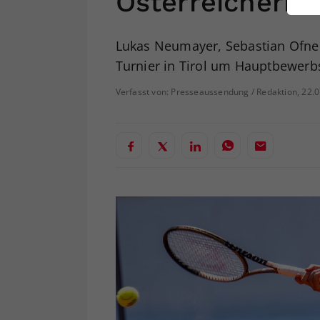
Österreichern
ei
Lukas Neumayer, Sebastian Ofne
Turnier in Tirol um Hauptbewerbs
S
Verfasst von: Presseaussendung / Redaktion, 22.