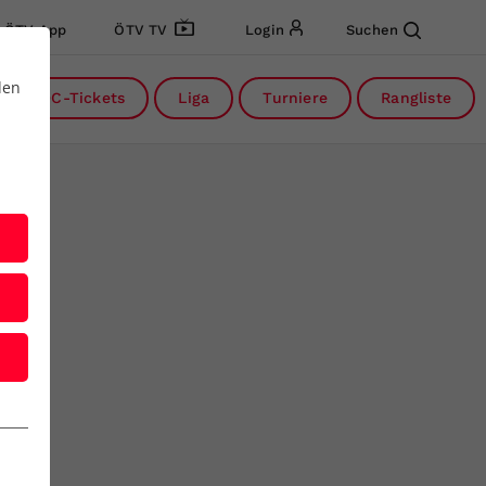
ÖTV App
ÖTV TV
Login
Suchen
den
DC-Tickets
Liga
Turniere
Rangliste