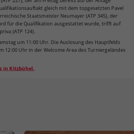
r (ATP 227), der am Freitag bereits auf der Anlage
alifikationsauftakt gleich mit dem topgesetzten Pavel
erreichische Staatsmeister Neumayer (ATP 345), der
d für die Qualifikation ausgestattet wurde, trifft auf
riva (ATP 124).
 Samstag um 11:00 Uhr. Die Auslosung des Hauptfelds
um 12:00 Uhr in der Welcome Area des Turniergeländes
s in Kitzbühel.