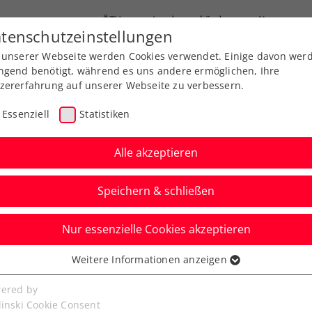
ÖTV
Landesverbände
News
tenschutzeinstellungen
 unserer Webseite werden Cookies verwendet. Einige davon wer
Ausbildung
Services
Über uns
ngend benötigt, während es uns andere ermöglichen, Ihre
zererfahrung auf unserer Webseite zu verbessern.
Essenziell
Statistiken
Alle akzeptieren
Speichern & schließen
Nur essenzielle Cookies akzeptieren
Kitzbühel: ATP-
Weitere Informationen anzeigen
ssenziell
eginnt mit drei
senzielle Cookies werden für grundlegende Funktionen der
ered by
bseite benötigt. Dadurch ist gewährleistet, dass die Webseite
linski Cookie Consent