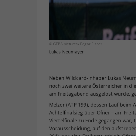
© GEPA pictures/ Edgar Eisner
Lukas Neumayer
Neben Wildcard-Inhaber Lukas Neuma
noch zwei weitere Österreicher in di
am Freitagabend ausgelost wurde, ge
Melzer (ATP 199), dessen Lauf beim 
Achtelfinalsieg über Ofner – am Frei
Viertelfinale zu Ende gegangen war,
Vorausscheidung, auf den aufstrebe