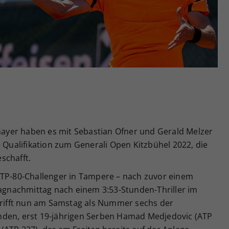
Zweck
generierte ID, für die historische Speicherung
Ihrer vorgenommen Einstellungen, falls der
Webseiten-Betreiber dies eingestellt hat.
yer haben es mit Sebastian Ofner und Gerald Melzer
e Qualifikation zum Generali Open Kitzbühel 2022, die
schafft.
ATP-80-Challenger in Tampere – nach zuvor einem
tagnachmittag nach einem 3:53-Stunden-Thriller im
 trifft nun am Samstag als Nummer sechs der
nden, erst 19-jährigen Serben Hamad Medjedovic (ATP